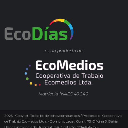
es un producto de:
Matrícula INAES 40.246.
2026
–
Copyleft.
Todos los derechos compartidos / Propietario: Cooperativa
de Trabajo EcoMedios Ltda. / Domicilio Legal: Gorriti 75. Oficina 3. Bahía
Blanca (provincia de Buenos Aires). Contacto. 2914486737 –