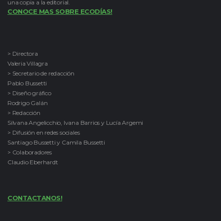
una copia a la editorial.
CONOCE MAS SOBRE ECODÍAS!
> Directora
Valeria Villagra
> Secretario de redacción
Pablo Bussetti
> Diseño gráfico
Rodrigo Galán
> Redacción
Silvana Angelicchio, Ivana Barrios y Lucía Argemi
> Difusión en redes sociales
Santiago Bussetti y Camila Bussetti
> Colaboradores
Claudio Eberhardt
CONTACTANOS!