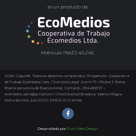
es un producto de:
Matrícula INAES 40.246.
2026
–
Copyleft.
Todos los derechos compartidos / Propietario: Cooperativa
de Trabajo EcoMedios Ltda. / Domicilio Legal: Gorriti 75. Oficina 3. Bahía
Blanca (provincia de Buenos Aires). Contacto. 2914486737 –
ecomedios.adm@gmail.com / Directora/coordinadora: Valeria Villagra.
Fecha de inicio: julio 2000. DNDA: En trámite
Desarrollado por
Puro Web Design.