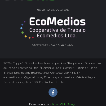
es un producto de:
Matrícula INAES 40.246.
2026
–
Copyleft.
Todos los derechos compartidos / Propietario: Cooperativa
de Trabajo EcoMedios Ltda. / Domicilio Legal: Gorriti 75. Oficina 3. Bahía
Blanca (provincia de Buenos Aires). Contacto. 2914486737 –
ecomedios.adm@gmail.com / Directora/coordinadora: Valeria Villagra.
Fecha de inicio: julio 2000. DNDA: En trámite
Desarrollado por
Puro Web Design.