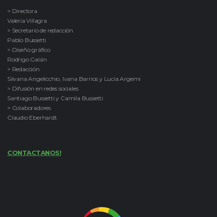
> Directora
Valeria Villagra
> Secretario de redacción
Pablo Bussetti
> Diseño gráfico
Rodrigo Galán
> Redacción
Silvana Angelicchio, Ivana Barrios y Lucía Argemi
> Difusión en redes sociales
Santiago Bussetti y Camila Bussetti
> Colaboradores
Claudio Eberhardt
CONTACTANOS!