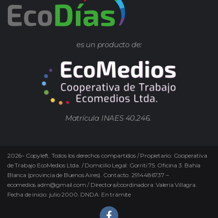
es un producto de:
Matrícula INAES 40.246.
2026
–
Copyleft.
Todos los derechos compartidos / Propietario: Cooperativa
de Trabajo EcoMedios Ltda. / Domicilio Legal: Gorriti 75. Oficina 3. Bahía
Blanca (provincia de Buenos Aires). Contacto. 2914486737 –
ecomedios.adm@gmail.com / Directora/coordinadora: Valeria Villagra.
Fecha de inicio: julio 2000. DNDA: En trámite