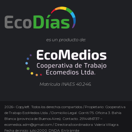
es un producto de:
Matrícula INAES 40.246.
2026
–
Copyleft.
Todos los derechos compartidos / Propietario: Cooperativa
de Trabajo EcoMedios Ltda. / Domicilio Legal: Gorriti 75. Oficina 3. Bahía
Blanca (provincia de Buenos Aires). Contacto. 2914486737 –
ecomedios.adm@gmail.com / Directora/coordinadora: Valeria Villagra.
Fecha de inicio: julio 2000. DNDA: En trámite