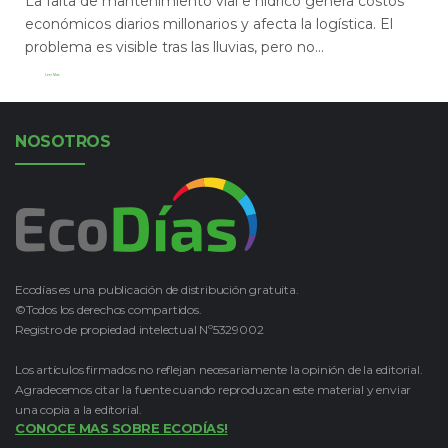
La falta de mantenimiento vial e hídrico genera costos
económicos diarios millonarios y afecta la logística. El
problema es visible tras las lluvias, pero no...
Leer Más
NOSOTROS
Ecodías es una publicación de distribución gratuita.
©Todos los derechos compartidos.
Registro de propiedad intelectual Nº5329002
Los artículos firmados no reflejan necesariamente la opinión de la editorial.
Agradecemos citar la fuente cuando reproduzcan este material y enviar
una copia a la editorial.
CONOCE MAS SOBRE ECODÍAS!