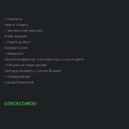
> Directora
Valeria Villagra
> Secretario de redacción
Pablo Bussetti
> Diseño gráfico
Rodrigo Galán
> Redacción
Silvana Angelicchio, Ivana Barrios y Lucía Argemi
> Difusión en redes sociales
Santiago Bussetti y Camila Bussetti
> Colaboradores
Claudio Eberhardt
CONTACTANOS!