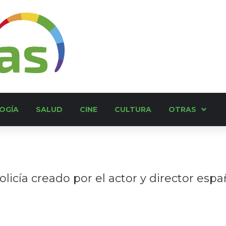
OGÍA
SALUD
CINE
CULTURA
OTRAS
olicía creado por el actor y director esp