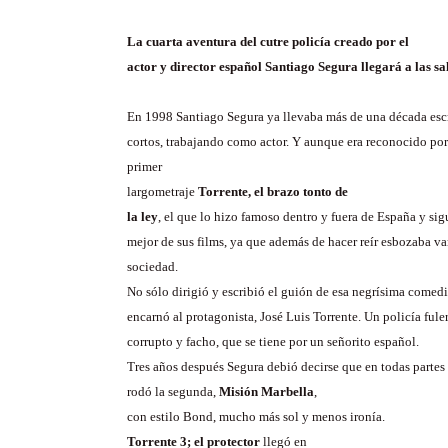
La cuarta aventura del cutre policía creado por el
actor y director español Santiago Segura llegará a las sa
En 1998 Santiago Segura ya llevaba más de una década esc
cortos, trabajando como actor. Y aunque era reconocido po
primer
largometraje
Torrente, el brazo tonto de
la ley
, el que lo hizo famoso dentro y fuera de España y sig
mejor de sus films, ya que además de hacer reír esbozaba vari
sociedad.
No sólo dirigió y escribió el guión de esa negrísima comed
encarnó al protagonista, José Luis Torrente. Un policía fule
corrupto y facho, que se tiene por un señorito español.
Tres años después Segura debió decirse que en todas partes
rodó la segunda,
Misión Marbella
,
con estilo Bond, mucho más sol y menos ironía.
Torrente 3; el protector
llegó en