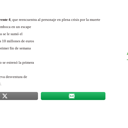
rente 4
, que reencuentra al personaje en plena crisis por la muerte
semboca en un escape
s se le sumó el
s 10 millones de euros
primer fin de semana
o se estrenó la primera
nueva desventura de
.