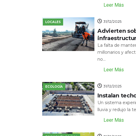
Leer Más
31/12/2025
LOCALES
Advierten sob
infraestructu
La falta de mante
millonarios y afecta
no...
Leer Más
31/12/2025
ECOLOGÍA
Instalan tech
Un sistema experi
lluvia y redujo la 
Leer Más