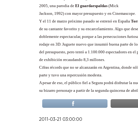
2005, una parodia de
El guardaespaldas
(Mick
Jackson, 1992) con mayor presupuesto y en Cinemascope.
Y el 11 de marzo próximo pasado se estrenó en España
Tor
de su cantante favorito y su encarcelamiento. Algo que de
doblemente espectacular, porque a las persecuciones furiosa
rodaje en 3D. Juguete nuevo que insumió buena parte de lo
del presupuesto, pero tentó a 1.100.000 espectadores en el 
de exhibición recaudando 8,3 millones.
Cifras récords que no se alcanzarán en Argentina, donde sól
parte y tuvo una repercusión modesta.
A pesar de eso, el público fiel a Segura podrá disfrutar la 
su bizarro personaje a partir de la segunda quincena de abril
2011-03-21 03:00:00