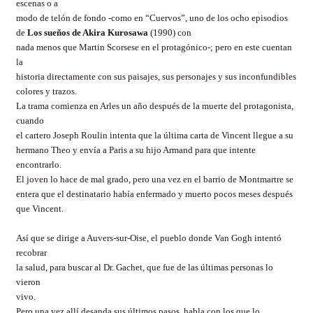
escenas o a
modo de telón de fondo -como en “Cuervos”, uno de los ocho episodios
de
Los sueños de Akira Kurosawa
(1990) con
nada menos que Martin Scorsese en el protagónico-; pero en este cuentan
la
historia directamente con sus paisajes, sus personajes y sus inconfundibles
colores y trazos.
La trama comienza en Arles un año después de la muerte del protagonista,
cuando
el cartero Joseph Roulin intenta que la última carta de Vincent llegue a su
hermano Theo y envía a Paris a su hijo Armand para que intente
encontrarlo.
El joven lo hace de mal grado, pero una vez en el barrio de Montmartre se
entera que el destinatario había enfermado y muerto pocos meses después
que Vincent.
Así que se dirige a Auvers-sur-Oise, el pueblo donde Van Gogh intentó
recobrar
la salud, para buscar al Dr. Gachet, que fue de las últimas personas lo
vieron
vivo.
Pero una vez allí desanda sus últimos pasos, habla con los que lo