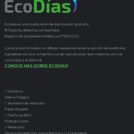
Ecodías es una publicación de distribución gratuita.
©Todos los derechos compartidos.
Registro de propiedad intelectual Nº5329002
Los artículos firmados no reflejan necesariamente la opinión de la editorial.
Agradecemos citar la fuente cuando reproduzcan este material y enviar
una copia a la editorial.
CONOCE MAS SOBRE ECODÍAS!
> Directora
Valeria Villagra
> Secretario de redacción
Pablo Bussetti
> Diseño gráfico
Rodrigo Galán
> Redacción
Silvana Angelicchio, Ivana Barrios y Lucía Argemi