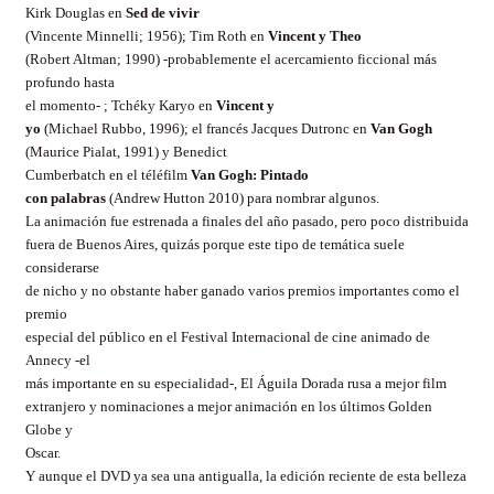
Kirk Douglas en
Sed de vivir
(Vincente Minnelli;
1956); Tim Roth en
Vincent y Theo
(Robert Altman; 1990) -probablemente el acercamiento ficcional más
profundo hasta
el momento- ; Tchéky Karyo en
Vincent y
yo
(Michael Rubbo, 1996); el francés Jacques Dutronc en
Van Gogh
(Maurice Pialat, 1991) y Benedict
Cumberbatch en el téléfilm
Van Gogh: Pintado
con palabras
(Andrew Hutton 2010) para nombrar algunos.
La animación fue estrenada a finales del año pasado, pero poco distribuida
fuera de Buenos Aires, quizás porque este tipo de temática suele
considerarse
de nicho y no obstante haber ganado varios premios importantes como el
premio
especial del público en el Festival Internacional de cine animado de
Annecy -el
más importante en su especialidad-, El Águila Dorada rusa a mejor film
extranjero y nominaciones a mejor animación en los últimos Golden
Globe y
Oscar.
Y aunque el DVD ya sea una antigualla, la edición reciente de esta belleza