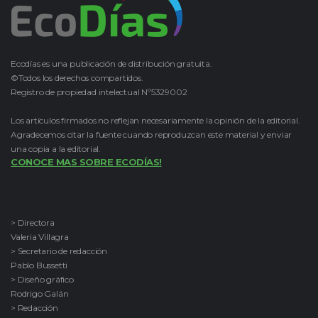
Ecodías es una publicación de distribución gratuita.
©Todos los derechos compartidos.
Registro de propiedad intelectual Nº5329002
Los artículos firmados no reflejan necesariamente la opinión de la editorial.
Agradecemos citar la fuente cuando reproduzcan este material y enviar
una copia a la editorial.
CONOCE MAS SOBRE ECODÍAS!
> Directora
Valeria Villagra
> Secretario de redacción
Pablo Bussetti
> Diseño gráfico
Rodrigo Galán
> Redacción