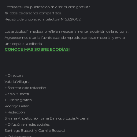
Ecodías es una publicación de distribución gratuita.
©Todos los derechos compartidos.
Registro de propiedad intelectual Nº5329002
Los artículos firmados no reflejan necesariamente la opinión de la editorial.
Agradecemos citar la fuente cuando reproduzcan este material y enviar
una copia a la editorial.
CONOCE MAS SOBRE ECODÍAS!
> Directora
Valeria Villagra
> Secretario de redacción
Pablo Bussetti
> Diseño gráfico
Rodrigo Galán
> Redacción
Silvana Angelicchio, Ivana Barrios y Lucía Argemi
> Difusión en redes sociales
Santiago Bussetti y Camila Bussetti
> Colaboradores