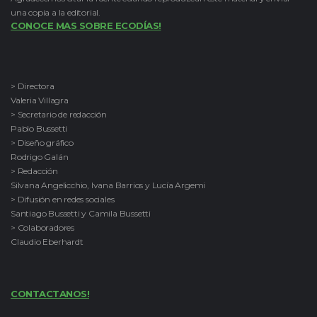
una copia a la editorial.
CONOCE MAS SOBRE ECODÍAS!
> Directora
Valeria Villagra
> Secretario de redacción
Pablo Bussetti
> Diseño gráfico
Rodrigo Galán
> Redacción
Silvana Angelicchio, Ivana Barrios y Lucía Argemi
> Difusión en redes sociales
Santiago Bussetti y Camila Bussetti
> Colaboradores
Claudio Eberhardt
CONTACTANOS!