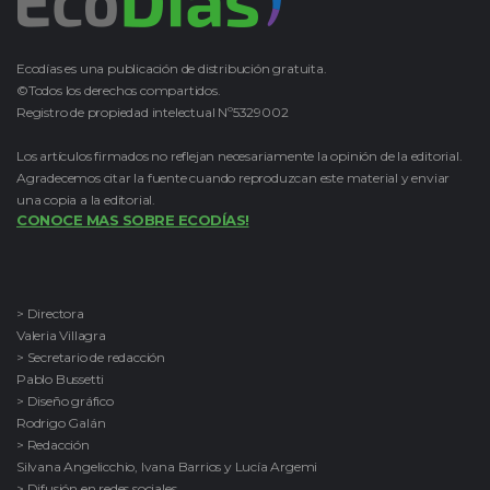
Ecodías es una publicación de distribución gratuita.
©Todos los derechos compartidos.
Registro de propiedad intelectual Nº5329002
Los artículos firmados no reflejan necesariamente la opinión de la editorial.
Agradecemos citar la fuente cuando reproduzcan este material y enviar
una copia a la editorial.
CONOCE MAS SOBRE ECODÍAS!
> Directora
Valeria Villagra
> Secretario de redacción
Pablo Bussetti
> Diseño gráfico
Rodrigo Galán
> Redacción
Silvana Angelicchio, Ivana Barrios y Lucía Argemi
> Difusión en redes sociales