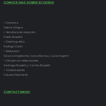
CONOCE MAS SOBRE ECODÍAS!
> Directora
Valeria Villagra
> Secretario de redacción
Pablo Bussetti
> Diseño gráfico
Rodrigo Galán
> Redacción
Silvana Angelicchio, Ivana Barrios y Lucía Argemi
> Difusión en redes sociales
Santiago Bussetti y Camila Bussetti
> Colaboradores
Claudio Eberhardt
CONTACTANOS!