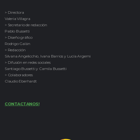
> Directora
Valeria Villagra
> Secretario de redacción
Pablo Bussetti
> Diseño gráfico
Rodrigo Galán
> Redacción
Silvana Angelicchio, Ivana Barrios y Lucía Argemi
> Difusión en redes sociales
Santiago Bussetti y Camila Bussetti
> Colaboradores
Claudio Eberhardt
CONTACTANOS!