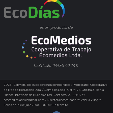
es un producto de:
Matrícula INAES 40.246.
2026
–
Copyleft.
Todos los derechos compartidos / Propietario: Cooperativa
de Trabajo EcoMedios Ltda. / Domicilio Legal: Gorriti 75. Oficina 3. Bahía
Blanca (provincia de Buenos Aires). Contacto. 2914486737 –
ecomedios.adm@gmail.com / Directora/coordinadora: Valeria Villagra.
Fecha de inicio: julio 2000. DNDA: En trámite