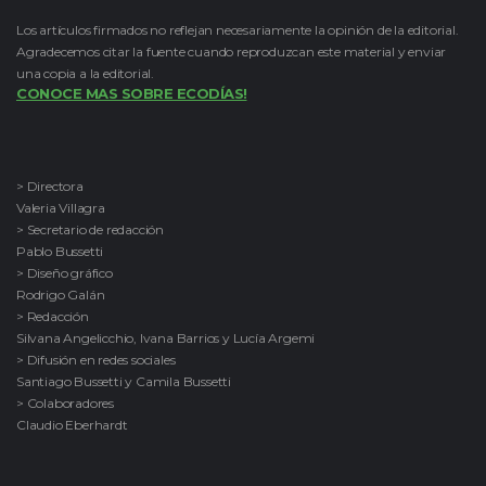
Los artículos firmados no reflejan necesariamente la opinión de la editorial.
Agradecemos citar la fuente cuando reproduzcan este material y enviar
una copia a la editorial.
CONOCE MAS SOBRE ECODÍAS!
> Directora
Valeria Villagra
> Secretario de redacción
Pablo Bussetti
> Diseño gráfico
Rodrigo Galán
> Redacción
Silvana Angelicchio, Ivana Barrios y Lucía Argemi
> Difusión en redes sociales
Santiago Bussetti y Camila Bussetti
> Colaboradores
Claudio Eberhardt