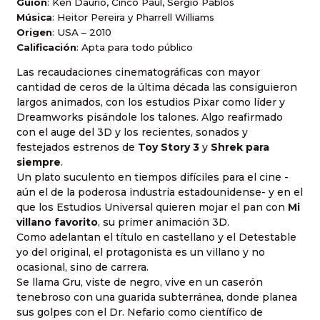
Guión
: Ken Daurio, Cinco Paul, Sergio Pablos
Música
: Heitor Pereira y Pharrell Williams
Origen
: USA – 2010
Calificación
: Apta para todo público
Las recaudaciones cinematográficas con mayor
cantidad de ceros de la última década las consiguieron
largos animados, con los estudios Pixar como líder y
Dreamworks pisándole los talones. Algo reafirmado
con el auge del 3D y los recientes, sonados y
festejados estrenos de
Toy Story 3
y
Shrek para
siempre
.
Un plato suculento en tiempos difíciles para el cine -
aún el de la poderosa industria estadounidense- y en el
que los Estudios Universal quieren mojar el pan con
Mi
villano favorito
, su primer animación 3D.
Como adelantan el título en castellano y el Detestable
yo del original, el protagonista es un villano y no
ocasional, sino de carrera.
Se llama Gru, viste de negro, vive en un caserón
tenebroso con una guarida subterránea, donde planea
sus golpes con el Dr. Nefario como científico de