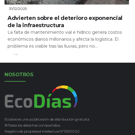
31/12/2025
Advierten sobre el deterioro exponencial
de la infraestructura
La falta de mantenimiento vial e hídrico genera costos
económicos diarios millonarios y afecta la logística. El
problema es visible tras las lluvias, pero no...
Leer Más
NOSOTROS
Ecodías es una publicación de distribución gratuita.
©Todos los derechos compartidos.
Registro de propiedad intelectual Nº5329002