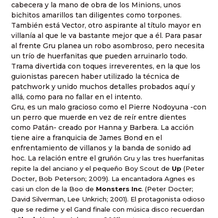
cabecera y la mano de obra de los Minions, unos
bichitos amarillos tan diligentes como torpones.
También está Vector, otro aspirante al título mayor en
villanía al que le va bastante mejor que a él. Para pasar
al frente Gru planea un robo asombroso, pero necesita
un trío de huerfanitas que pueden arruinarlo todo.
Trama divertida con toques irreverentes, en la que los
guionistas parecen haber utilizado la técnica de
patchwork y unido muchos detalles probados aquí y
allá, como para no fallar en el intento.
Gru, es un malo gracioso como el Pierre Nodoyuna -con
un perro que muerde en vez de reír entre dientes
como Patán- creado por Hanna y Barbera. La acción
tiene aire a franquicia de James Bond en el
enfrentamiento de villanos y la banda de sonido ad
hoc. La relación entre el gru
ñón
Gru y las tres huerfanitas
repite la del anciano y el pequeño Boy Scout de
Up
(Peter
Docter, Bob Peterson; 2009). La encantadora Agnes es
casi un clon de
la Boo
de
Monsters Inc
. (Peter Docter;
David Silverman, Lee Unkrich; 2001). El protagonista odioso
que se redime y el Gand finale con música disco recuerdan