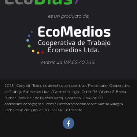
es un producto de:
Matrícula INAES 40.246.
2026
–
Copyleft.
Todos los derechos compartidos / Propietario: Cooperativa
de Trabajo EcoMedios Ltda. / Domicilio Legal: Gorriti 75. Oficina 3. Bahía
Blanca (provincia de Buenos Aires). Contacto. 2914486737 –
ecomedios.adm@gmail.com / Directora/coordinadora: Valeria Villagra.
Fecha de inicio: julio 2000. DNDA: En trámite