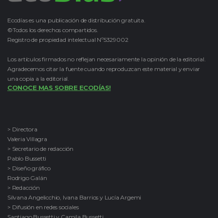
Ecodías es una publicación de distribución gratuita.
©Todos los derechos compartidos.
Registro de propiedad intelectual Nº5329002
Los artículos firmados no reflejan necesariamente la opinión de la editorial.
Agradecemos citar la fuente cuando reproduzcan este material y enviar
una copia a la editorial.
CONOCE MAS SOBRE ECODÍAS!
> Directora
Valeria Villagra
> Secretario de redacción
Pablo Bussetti
> Diseño gráfico
Rodrigo Galán
> Redacción
Silvana Angelicchio, Ivana Barrios y Lucía Argemi
> Difusión en redes sociales
Santiago Bussetti y Camila Bussetti