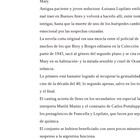
Mary.
Antigua paciente y joven seductora -Luisana Lopilato estil
mal traer en Buenos Aires y volverá a hacerlo allí, entre tor
intrigas, hasta que la muerte de uno de los huéspedes cambi
emocional por las sospechas cruzadas.
La novela corta original era una mezcla entre el policial d
muchos de los que Bioy y Borges editaron en la Colección
partir de 1945, sacó al género del segundo plano y se cita en
Mary en su habitación- y la mirada sensible y cruel de Oca
infancia.
Lo primero está bastante logrado al recuperar la gestualidad
cine de la década del 40; lo segundo apenas, salvo en los 
y el final.
El casting acierta de lleno en los secundarios -en especial 
interpreta Marilú Marini y el comisario de Carlos Portalupp
los protagónicos de Francella y Lopilato, que lucen por se
de química.
El conjunto se hubiera beneficiado con unos pocos minutos
suspenso a la argentina funciona.