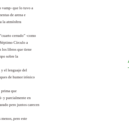
o vamp- que lo tuvo a
mentas de arena e
a la atmósfera
e “cuarto cerrado” -como
 Séptimo Círculo a
 los libros que tiene
mpo sobre la
 y el lenguaje del
toques de humor irónico
la prima que
i- y parcialmente en
parado pero juntos carecen
 menos, pero este