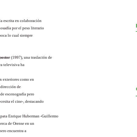
la escrita en colaboración
sadía por el peso literario
poca lo cual siempre
postor
(1997), una traslación de
a televisiva ha
n exteriores como en
a dirección de
 de escenografía pero
cesita el cine-, destacando
ópata Enrique Huberman -Guillermo
cerca de Orense en un
 pero encuentra a