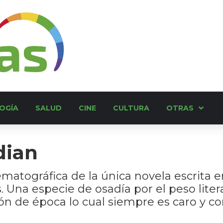
OGÍA
SALUD
CINE
CULTURA
OTRAS
dian
ematográfica de la única novela escrita e
 Una especie de osadía por el peso lite
ón de época lo cual siempre es caro y c