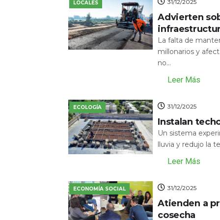
31/12/2025
LOCALES
Advierten sob
infraestructu
La falta de mante
millonarios y afecta
no...
Leer Más
31/12/2025
ECOLOGÍA
Instalan tech
Un sistema experi
lluvia y redujo la 
Leer Más
31/12/2025
ECONOMÍA SOCIAL
Atienden a pr
cosecha