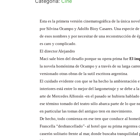
Categoría:
Cine
Esta es la primera versión cinematográfica de la única nove
por Silvina Ocampo y Adolfo Bioy Casares. Una especie de o
de esos nombres y por necesitar de una reconstrucción de é
es caro y complicado.
El director
Alejandro
Maci
sale bien del desafío porque su opera prima fue
El im
la novela homónima de Ocampo y a través de su larga carrer
versionado otras obras de la sutil escritora argentina.
El cuidado evidente con que se ha hecho la ambientación e
interiores está entre lo mejor del largometraje y se debe a l
arte de Mercedes Alfonsín -en el pasado se hubiera hablado
ese término tomado del teatro sólo abarca parte de lo que ne
en particular las tomas del antiguo tren en movimiento.
De hecho, todo comienza en ese tren que conduce al home
Francella “desfrancellado”- al hotel que su prima regentea 
caserón solitario frente al mar, donde buscaba tranquilidad