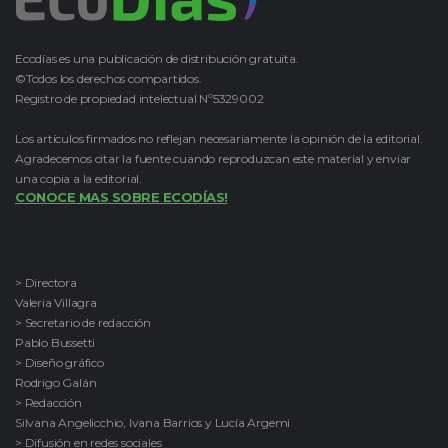
Ecodías es una publicación de distribución gratuita.
©Todos los derechos compartidos.
Registro de propiedad intelectual Nº5329002
Los artículos firmados no reflejan necesariamente la opinión de la editorial.
Agradecemos citar la fuente cuando reproduzcan este material y enviar
una copia a la editorial.
CONOCE MAS SOBRE ECODÍAS!
> Directora
Valeria Villagra
> Secretario de redacción
Pablo Bussetti
> Diseño gráfico
Rodrigo Galán
> Redacción
Silvana Angelicchio, Ivana Barrios y Lucía Argemi
> Difusión en redes sociales