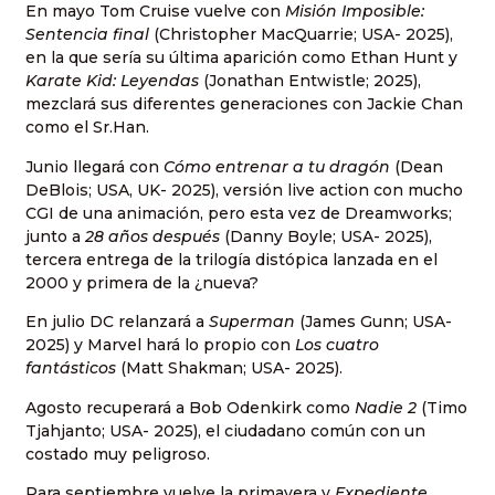
En mayo Tom Cruise vuelve con
Misión Imposible:
Sentencia final
(Christopher MacQuarrie; USA- 2025),
en la que sería su última aparición como Ethan Hunt y
Karate Kid: Leyendas
(Jonathan Entwistle; 2025),
mezclará sus diferentes generaciones con Jackie Chan
como el Sr.Han.
Junio llegará con
Cómo entrenar a tu dragón
(Dean
DeBlois; USA, UK- 2025), versión live action con mucho
CGI de una animación, pero esta vez de Dreamworks;
junto a
28 años después
(Danny Boyle; USA- 2025),
tercera entrega de la trilogía distópica lanzada en el
2000 y primera de la ¿nueva?
En julio DC relanzará a
Superman
(James Gunn; USA-
2025) y Marvel hará lo propio con
Los cuatro
fantásticos
(Matt Shakman; USA- 2025).
Agosto recuperará a Bob Odenkirk como
Nadie 2
(Timo
Tjahjanto; USA- 2025), el ciudadano común con un
costado muy peligroso.
Para septiembre vuelve la primavera y
Expediente