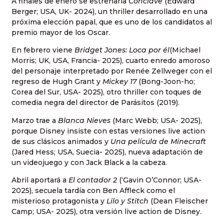
A finales de enero se estrenaría
Cónclave
(Edward
Berger; USA, UK- 2024), un thriller desarrollado en una
próxima elección papal, que es uno de los candidatos al
premio mayor de los Oscar.
En febrero viene
Bridget Jones: Loca por él
(Michael
Morris; UK, USA, Francia- 2025), cuarto enredo amoroso
del personaje interpretado por Renée Zellweger con el
regreso de Hugh Grant y
Mickey 17
(Bong-Joon-ho;
Corea del Sur, USA- 2025), otro thriller con toques de
comedia negra del director de Parásitos (2019).
Marzo trae a
Blanca Nieves
(Marc Webb; USA- 2025),
porque Disney insiste con estas versiones live action
de sus clásicos animados y
Una película de Minecraft
(Jared Hess; USA, Suecia- 2025), nueva adaptación de
un videojuego y con Jack Black a la cabeza.
Abril aportará a
El contador 2
(‘Gavin O’Connor; USA-
2025), secuela tardía con Ben Affleck como el
misterioso protagonista y
Lilo y Stitch
(Dean Fleischer
Camp; USA- 2025), otra versión live action de Disney.