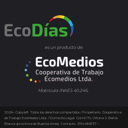
es un producto de:
Matrícula INAES 40.246.
2026
–
Copyleft.
Todos los derechos compartidos / Propietario: Cooperativa
de Trabajo EcoMedios Ltda. / Domicilio Legal: Gorriti 75. Oficina 3. Bahía
Blanca (provincia de Buenos Aires). Contacto. 2914486737 –