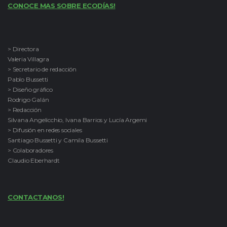
CONOCE MAS SOBRE ECODÍAS!
> Directora
Valeria Villagra
> Secretario de redacción
Pablo Bussetti
> Diseño gráfico
Rodrigo Galán
> Redacción
Silvana Angelicchio, Ivana Barrios y Lucía Argemi
> Difusión en redes sociales
Santiago Bussetti y Camila Bussetti
> Colaboradores
Claudio Eberhardt
CONTACTANOS!