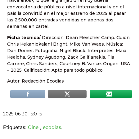
hawaianos-; lo que le granjeó una muy buena
convocatoria de público a nivel internacional y en el
país la convirtió en el mejor estreno de 2025 al pasar
las 2.500.000 entradas vendidas en apenas dos
semanas en cartel.
Ficha técnica
/ Dirección: Dean Fleischer Camp. Guión:
Chris Kekaniokalani Bright, Mike Van Waes. Música:
Dan Romer. Fotografía: Nigel Bluck. Intérpretes: Maia
Kealoha, Sydney Agudong, Zack Galifianakis, Tia
Carrere, Chris Sanders, Courtney B. Vance. Origen: USA
– 2025. Calificación: Apto para todo público.
Autor: Redacción Ecodías
2025-06-30 15:01:51
Etiquetas:
Cine
,
ecodias
.