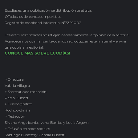
Ecodías es una publicación de distribución gratuita.
©Todos los derechos compartidos.
Registro de propiedad intelectual Nº5329002
Los artículos firmados no reflejan necesariamente la opinión de la editorial.
Agradecemos citar la fuente cuando reproduzcan este material y enviar
una copia a la editorial.
CONOCE MAS SOBRE ECODÍAS!
> Directora
Valeria Villagra
> Secretario de redacción
Pablo Bussetti
> Diseño gráfico
Rodrigo Galán
> Redacción
Silvana Angelicchio, Ivana Barrios y Lucía Argemi
> Difusión en redes sociales
Santiago Bussetti y Camila Bussetti