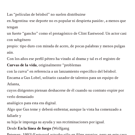
Las “películas de béisbol” no suelen distribuirse
en Argentina -ese deporte no es popular ni despierta pasión-, a menos que
tengan
un fuerte “gancho” como el protagónico de Clint Eastwood. Un actor casi
con subgénero
propio: tipo duro con mirada de acero, de pocas palabras y menos pulgas
aún.
Con los años ese perfil pétreo ha virado al drama y tal es el registro de
Curvas de la vida
, originalmente “problemas
con la curva” en referencia a un lanzamiento específico del béisbol.
Encarna a Gus Lobel, solitario cazador de talentos para un equipo de
Atlanta,
cuyos dirigentes piensan deshacerse de él cuando su contrato expire por
verlo demasiado
analógico para esta era digital.
Algo que Gus teme y deberá enfrentar, aunque la vista ha comenzado a
fallarle y
su hija le imponga su ayuda y sus recriminaciones por igual.
Desde
En la línea de fuego
(Wolfgang
Petersen; 1993) Eastwood actuaba sólo en films propios, pero en este caso