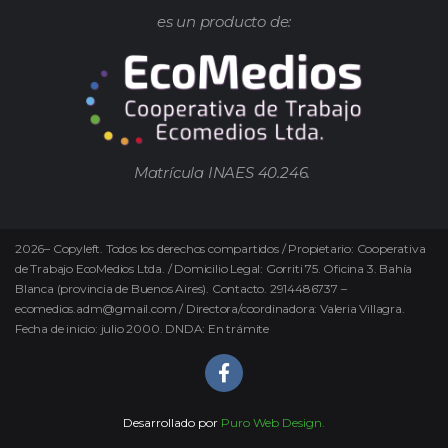
es un producto de:
Matrícula INAES 40.246.
2026
–
Copyleft.
Todos los derechos compartidos / Propietario: Cooperativa
de Trabajo EcoMedios Ltda. / Domicilio Legal: Gorriti 75. Oficina 3. Bahía
Blanca (provincia de Buenos Aires). Contacto. 2914486737 –
ecomedios.adm@gmail.com / Directora/coordinadora: Valeria Villagra.
Fecha de inicio: julio 2000. DNDA: En trámite
Desarrollado por
Puro Web Design.