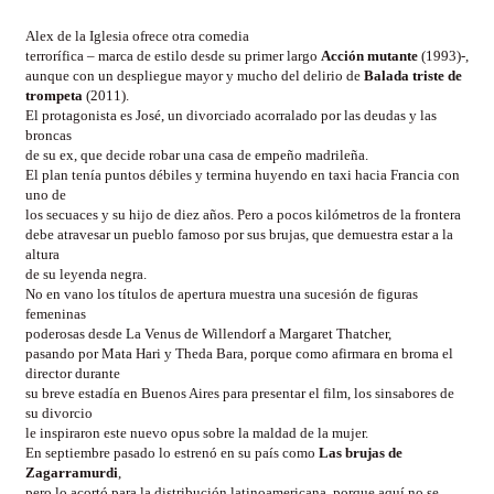
Alex de la Iglesia ofrece otra comedia
terrorífica – marca de estilo desde su primer largo
Acción mutante
(1993)-,
aunque con un despliegue mayor y mucho del delirio de
Balada triste de
trompeta
(2011).
El protagonista es José, un divorciado acorralado por las deudas y las
broncas
de su ex, que decide robar una casa de empeño madrileña.
El plan tenía puntos débiles y termina huyendo en taxi hacia Francia con
uno de
los secuaces y su hijo de diez años. Pero a pocos kilómetros de la frontera
debe atravesar un pueblo famoso por sus brujas, que demuestra estar a la
altura
de su leyenda negra.
No en vano los títulos de apertura muestra una sucesión de figuras
femeninas
poderosas desde
La Venus de Willendorf a Margaret Thatcher,
pasando por Mata Hari y Theda Bara, porque como afirmara en broma el
director durante
su breve estadía en Buenos Aires para presentar el film, los sinsabores de
su divorcio
le inspiraron este nuevo opus sobre la maldad de la mujer.
En septiembre pasado lo estrenó en su país como
Las brujas de
Zagarramurdi
,
pero lo acortó para la distribución latinoamericana, porque aquí no se