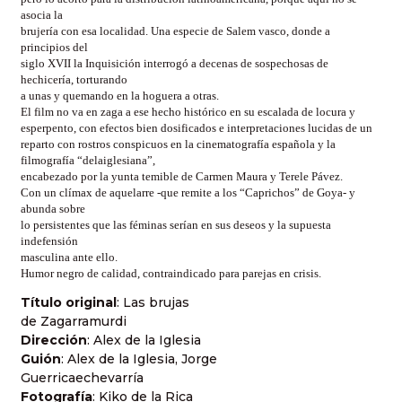
asocia la
brujería con esa localidad. Una especie de Salem vasco, donde a
principios del
siglo XVII la Inquisición interrogó a decenas de sospechosas de
hechicería, torturando
a unas y quemando en la hoguera a otras.
El film no va en zaga a ese hecho histórico en su escalada de locura y
esperpento, con efectos bien dosificados e interpretaciones lucidas de un
reparto con rostros conspicuos en la cinematografía española y la
filmografía “delaiglesiana”,
encabezado por la yunta temible de Carmen Maura y Terele Pávez.
Con un clímax de aquelarre -que remite a los “Caprichos” de Goya- y
abunda sobre
lo persistentes que las féminas serían en sus deseos y la supuesta
indefensión
masculina ante ello.
Humor negro de calidad, contraindicado para parejas en crisis.
Título original
: Las brujas
de Zagarramurdi
Dirección
: Alex de la Iglesia
Guión
: Alex de la Iglesia, Jorge
Guerricaechevarría
Fotografía
: Kiko de la Rica