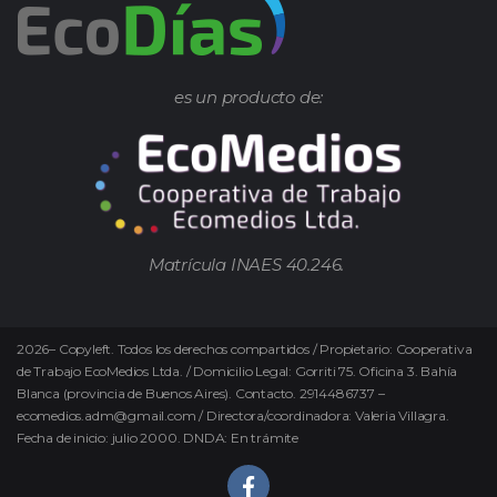
es un producto de:
Matrícula INAES 40.246.
2026
–
Copyleft.
Todos los derechos compartidos / Propietario: Cooperativa
de Trabajo EcoMedios Ltda. / Domicilio Legal: Gorriti 75. Oficina 3. Bahía
Blanca (provincia de Buenos Aires). Contacto. 2914486737 –
ecomedios.adm@gmail.com / Directora/coordinadora: Valeria Villagra.
Fecha de inicio: julio 2000. DNDA: En trámite