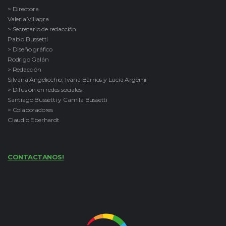
> Directora
Valeria Villagra
> Secretario de redacción
Pablo Bussetti
> Diseño gráfico
Rodrigo Galán
> Redacción
Silvana Angelicchio, Ivana Barrios y Lucía Argemi
> Difusión en redes sociales
Santiago Bussetti y Camila Bussetti
> Colaboradores
Claudio Eberhardt
CONTACTANOS!