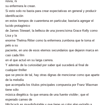
novia, ni
su enfermera le crean.
Si esto solo no basta para crear expectativas en general y producir
identificación
en estos tiempos de cuarentena en particular, bastaría agregar el
lucido protagónico
de James Stewart; la belleza de una jovencísima Grace Kelly como
Lisa y la
enorme Thelma Ritter como la enfermera zumbona que le toma el
pelo a su
paciente, en uno de esos eternos secundarios que dejaron marca en
casi cada film
en el que actuó en su larga carrera.
Y además de la curiosidad por saber qué sucederá al final de
cualquier thriller
que se precie de tal, hay otras dignas de mencionar como que aparte
de la melodía
que acompaña los títulos principales compuesta por Franz Waxman
tiene sólo
música diegética -la que emana de una fuente visible-; que el
esperado cameo de
Hitchcock es muydisfrutable y que tiene un color algo extraño a