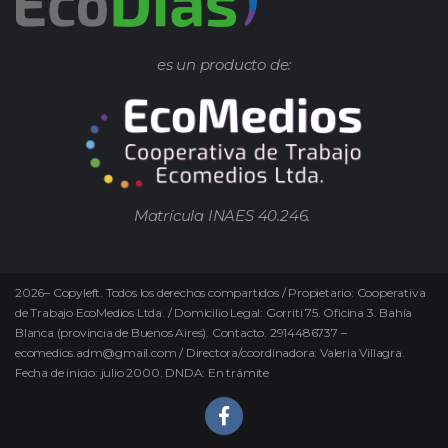
es un producto de:
Matrícula INAES 40.246.
2026
–
Copyleft.
Todos los derechos compartidos / Propietario: Cooperativa
de Trabajo EcoMedios Ltda. / Domicilio Legal: Gorriti 75. Oficina 3. Bahía
Blanca (provincia de Buenos Aires). Contacto. 2914486737 –
ecomedios.adm@gmail.com / Directora/coordinadora: Valeria Villagra.
Fecha de inicio: julio 2000. DNDA: En trámite