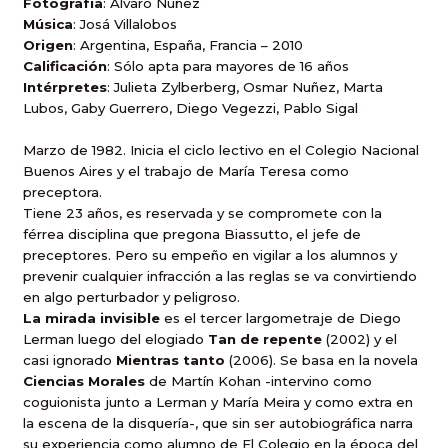
Fotografía
: Alvaro Nuñez
Música
: Josá Villalobos
Origen
: Argentina, España, Francia – 2010
Calificación
: Sólo apta para mayores de 16 años
Intérpretes
: Julieta Zylberberg, Osmar Nuñez, Marta
Lubos, Gaby Guerrero, Diego Vegezzi, Pablo Sigal
Marzo de 1982. Inicia el ciclo lectivo en el Colegio Nacional
Buenos Aires y el trabajo de María Teresa como
preceptora.
Tiene 23 años, es reservada y se compromete con la
férrea disciplina que pregona Biassutto, el jefe de
preceptores. Pero su empeño en vigilar a los alumnos y
prevenir cualquier infracción a las reglas se va convirtiendo
en algo perturbador y peligroso.
La mirada invisible
es el tercer largometraje de Diego
Lerman luego del elogiado
Tan de repente
(2002) y el
casi ignorado
Mientras tanto
(2006). Se basa en la novela
Ciencias Morales
de Martín Kohan -intervino como
coguionista junto a Lerman y María Meira y como extra en
la escena de la disquería-, que sin ser autobiográfica narra
su experiencia como alumno de El Colegio en la época del