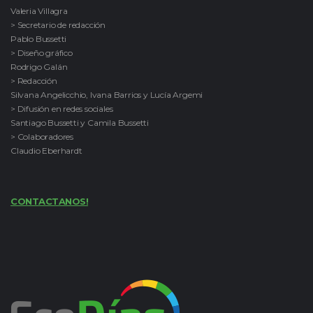
Valeria Villagra
> Secretario de redacción
Pablo Bussetti
> Diseño gráfico
Rodrigo Galán
> Redacción
Silvana Angelicchio, Ivana Barrios y Lucía Argemi
> Difusión en redes sociales
Santiago Bussetti y Camila Bussetti
> Colaboradores
Claudio Eberhardt
CONTACTANOS!