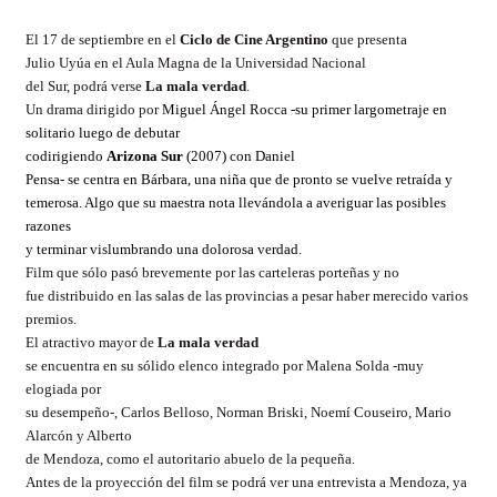
El 17 de septiembre en
el
Ciclo de Cine Argentino
que presenta
Julio Uyúa en el Aula Magna de la Universidad Nacional
del Sur, podrá verse
La mala verdad
.
Un drama dirigido por
Miguel Ángel Rocca -su primer largometraje en
solitario luego de debutar
codirigiendo
Arizona Sur
(2007) con Daniel
Pensa- se centra en Bárbara, una niña que de pronto se vuelve retraída y
temerosa. Algo que su maestra nota llevándola a averiguar las posibles
razones
y terminar vislumbrando una dolorosa verdad.
Film que sólo pasó brevemente por las carteleras porteñas y no
fue distribuido en las salas de las provincias a pesar haber merecido varios
premios.
El atractivo mayor de
La mala verdad
se encuentra en su sólido elenco integrado por Malena Solda -muy
elogiada por
su desempeño-, Carlos Belloso, Norman Briski, Noemí Couseiro, Mario
Alarcón y Alberto
de Mendoza, como el autoritario abuelo de la pequeña.
Antes de la proyección del film se podrá ver una entrevista a Mendoza, ya