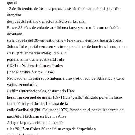
que el
12 de diciembre de 2011 -a pocos meses de finalizado el rodaje y sólo
diez días
después del estreno-, el actor falleció en España.
En sus 88 años de vida desarrolló una larga y sostenida carrera -había
debutado
en la década del 30- en teatro, cine y televisión, dentro y fuera del país.
Sobresalió especialmente en sus interpretaciones de hombres duros, como
en
El jefe
(Fernando Ayala; 1958), la
popularísima tira televisiva
El rafa
(1981) o
Noches sin lunas ni soles
(José Martínez Suárez; 1984).
Radicado en España supo trabajar a uno y otro lado del Atlántico y tuvo
varios secundarios
en films internacionales, destacando
Una
lagartija con piel de mujer
(1971), un “giallo” dirigido por el italiano
Lucio Fulci y el thriller
La casa de la
calle Garibaldi
(Phil Collison; 1979), basado en el particular arresto del
nazi Adolf Eichman en Buenos Aires.
Así que la proyección del lunes 17
a las 20,15 en Colon 80 tendrá su carga de despedida y