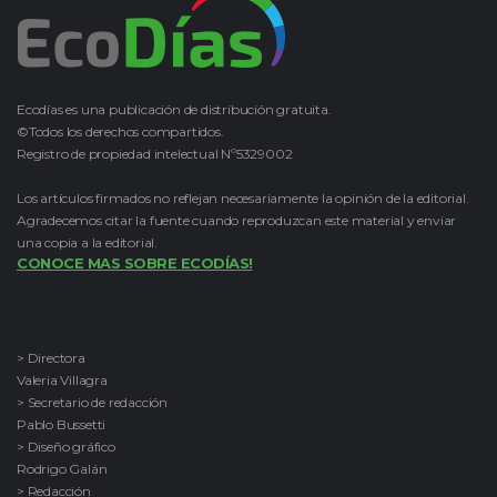
Ecodías es una publicación de distribución gratuita.
©Todos los derechos compartidos.
Registro de propiedad intelectual Nº5329002
Los artículos firmados no reflejan necesariamente la opinión de la editorial.
Agradecemos citar la fuente cuando reproduzcan este material y enviar
una copia a la editorial.
CONOCE MAS SOBRE ECODÍAS!
> Directora
Valeria Villagra
> Secretario de redacción
Pablo Bussetti
> Diseño gráfico
Rodrigo Galán
> Redacción