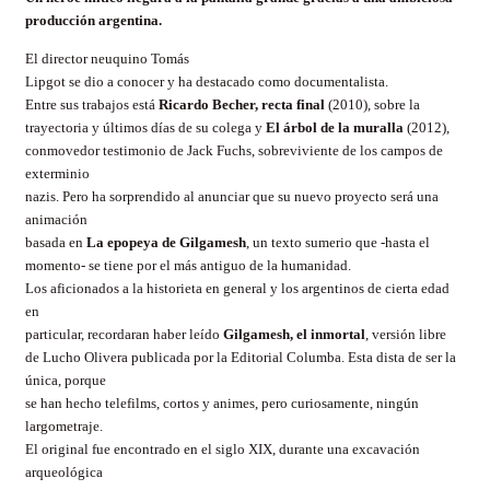
producción argentina.
El director neuquino Tomás
Lipgot se dio a conocer y ha destacado como documentalista.
Entre sus trabajos está
Ricardo Becher, recta final
(2010), sobre la
trayectoria y últimos días de su colega y
El árbol de la muralla
(2012),
conmovedor testimonio de Jack Fuchs, sobreviviente de los campos de
exterminio
nazis. Pero ha sorprendido al anunciar que su nuevo proyecto será una
animación
basada en
La epopeya de Gilgamesh
, un texto sumerio que -hasta el
momento- se tiene por el más antiguo de la humanidad.
Los aficionados a la historieta en general y los argentinos de cierta edad
en
particular, recordaran haber leído
Gilgamesh, el inmortal
, versión libre
de Lucho Olivera publicada por
la Editorial Columba.
Esta dista de ser la
única, porque
se han hecho telefilms, cortos y animes, pero curiosamente, ningún
largometraje.
El original fue encontrado en el siglo XIX, durante una excavación
arqueológica