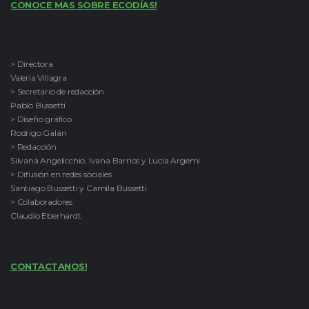
CONOCE MAS SOBRE ECODÍAS!
> Directora
Valeria Villagra
> Secretario de redacción
Pablo Bussetti
> Diseño gráfico
Rodrigo Galán
> Redacción
Silvana Angelicchio, Ivana Barrios y Lucía Argemi
> Difusión en redes sociales
Santiago Bussetti y Camila Bussetti
> Colaboradores
Claudio Eberhardt
CONTACTANOS!