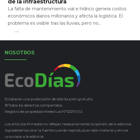
de la infraestructura
La falta de mantenimiento vial e hídrico genera costos
económicos diarios millonarios y afecta la logística. El
problema es visible tras las lluvias, pero no...
Leer Más
NOSOTROS
Ecodías es una publicación de distribución gratuita.
©Todos los derechos compartidos.
Registro de propiedad intelectual Nº5329002
Los artículos firmados no reflejan necesariamente la opinión de la editorial.
Agradecemos citar la fuente cuando reproduzcan este material y enviar
una copia a la editorial.