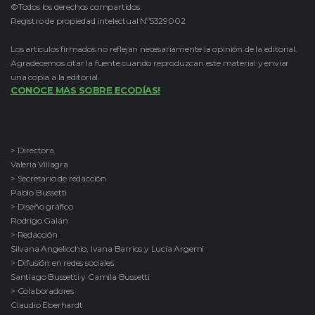
©Todos los derechos compartidos.
Registro de propiedad intelectual Nº5329002
Los artículos firmados no reflejan necesariamente la opinión de la editorial.
Agradecemos citar la fuente cuando reproduzcan este material y enviar
una copia a la editorial.
CONOCE MAS SOBRE ECODÍAS!
> Directora
Valeria Villagra
> Secretario de redacción
Pablo Bussetti
> Diseño gráfico
Rodrigo Galán
> Redacción
Silvana Angelicchio, Ivana Barrios y Lucía Argemi
> Difusión en redes sociales
Santiago Bussetti y Camila Bussetti
> Colaboradores
Claudio Eberhardt