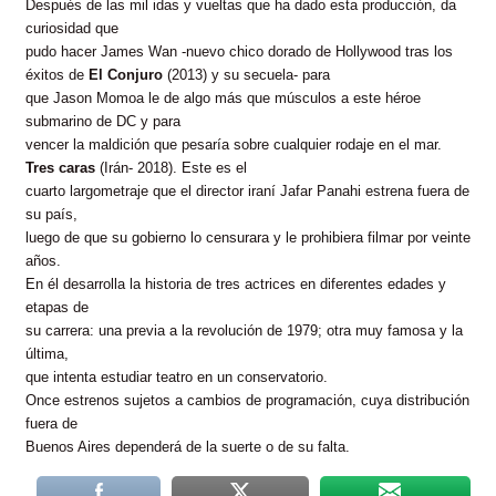
Después de las mil idas y vueltas que ha dado esta producción, da
curiosidad que
pudo hacer James Wan -nuevo chico dorado de Hollywood tras los
éxitos de
El Conjuro
(2013) y su secuela- para
que Jason Momoa le de algo más que músculos a este héroe
submarino de DC y para
vencer la maldición que pesaría sobre cualquier rodaje en el mar.
Tres caras
(Irán- 2018). Este es el
cuarto largometraje que el director iraní Jafar Panahi estrena fuera de
su país,
luego de que su gobierno lo censurara y le prohibiera filmar por veinte
años.
En él desarrolla la historia de tres actrices en diferentes edades y
etapas de
su carrera: una previa a la revolución de 1979; otra muy famosa y la
última,
que intenta estudiar teatro en un conservatorio.
Once estrenos sujetos a cambios de programación, cuya distribución
fuera de
Buenos Aires dependerá de la suerte o de su falta.