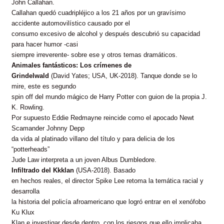
John Callahan.
Callahan quedó cuadripléjico
a los 21 años por un gravísimo
accidente automovilístico causado por el
consumo excesivo de alcohol y después descubrió su capacidad
para hacer humor -casi
siempre irreverente- sobre ese y otros temas dramáticos.
Animales fantásticos: Los crímenes de
Grindelwald
(David Yates; USA, UK-2018). Tanque donde se lo
mire, este es segundo
spin off del mundo mágico de Harry Potter con guion de la propia J.
K. Rowling.
Por supuesto Eddie Redmayne reincide como el apocado Newt
Scamander Johnny Depp
da vida al platinado villano del título y para delicia de los
“potterheads”
Jude Law interpreta a un joven Albus Dumbledore.
Infiltrado del Kkklan
(USA-2018). Basado
en hechos reales, el director Spike Lee retoma la temática racial y
desarrolla
la historia del policía afroamericano que logró entrar en el xenófobo
Ku Klux
Klan e investigar desde dentro, con los riesgos que ello implicaba.