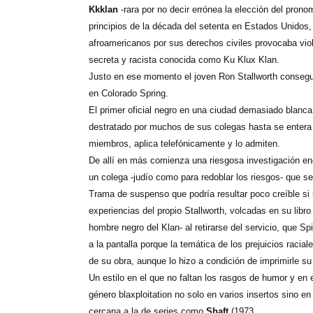
Kkklan
-rara por no decir errónea la elección del prono
principios de la década del setenta en Estados Unidos,
afroamericanos por sus derechos civiles provocaba vio
secreta y racista conocida como Ku Klux Klan.
Justo en ese momento el joven Ron Stallworth conseguí
en Colorado Spring.
El primer oficial negro en una ciudad demasiado blanca,
destratado por muchos de sus colegas hasta se entera
miembros, aplica telefónicamente y lo admiten.
De allí en más comienza una riesgosa investigación en
un colega -judío como para redoblar los riesgos- que se
Trama de suspenso que podría resultar poco creíble si
experiencias del propio Stallworth, volcadas en su libr
hombre negro del Klan- al retirarse del servicio, que Sp
a la pantalla porque la temática de los prejuicios racial
de su obra, aunque lo hizo a condición de imprimirle su 
Un estilo en el que no faltan los rasgos de humor y en e
género blaxploitation no solo en varios insertos sino en 
cercana a la de series como
Shaft
(1973