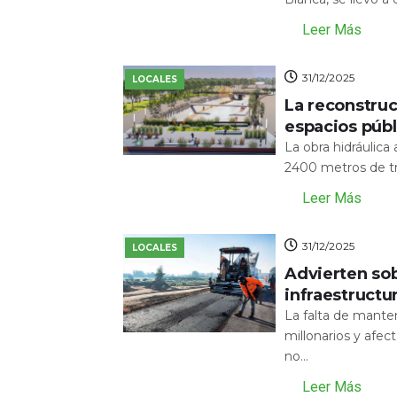
Leer Más
31/12/2025
LOCALES
La reconstru
espacios públ
La obra hidráulic
2400 metros de tr
Leer Más
31/12/2025
LOCALES
Advierten sob
infraestructu
La falta de mante
millonarios y afecta
no...
Leer Más