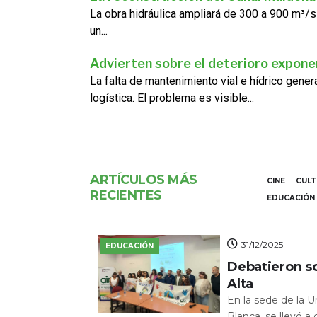
La obra hidráulica ampliará de 300 a 900 m³/s
un...
Advierten sobre el deterioro exponen
La falta de mantenimiento vial e hídrico gene
logística. El problema es visible...
ARTÍCULOS MÁS
CINE
CUL
RECIENTES
EDUCACIÓN
31/12/2025
EDUCACIÓN
Debatieron s
Alta
En la sede de la 
Blanca, se llevó a