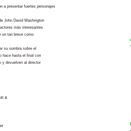
on a presentar fuertes personajes
s de John David Washington
os actores más interesantes
e un tan breve como
ar su sombra sobre el
o hace hasta el final con
 y devuelven al director
ott &
er