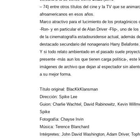
– 74) entre otros títulos del cine y la TV que se animar
afroamericanos en esos años.
Marco atractivo para el lucimiento de los protagónico
-Ron- y en particular el de Alan Driver -Flip-, uno de l
de la cinematografía estadounidense actual, además d
destacado secundario del nonagenario Harry Belafonte.
Y si todo relato ambientado en el pasado suele proyect
presente -más aun los que tienen carga política-, este l
imágenes de archivo que dejan al espectador sin aliento
a su mejor forma.
Título original: BlacKkKlansman
Dirección: Spike Lee
Guion: Charlie Wachtel, David Rabinowitz, Kevin Willm
Spike
Fotografía: Chayse Irvin
Música: Terence Blanchard
Intérpretes: John David Washington, Adam Driver, Toph