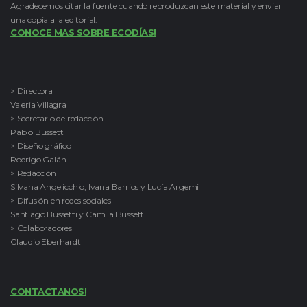
Agradecemos citar la fuente cuando reproduzcan este material y enviar
una copia a la editorial.
CONOCE MAS SOBRE ECODÍAS!
> Directora
Valeria Villagra
> Secretario de redacción
Pablo Bussetti
> Diseño gráfico
Rodrigo Galán
> Redacción
Silvana Angelicchio, Ivana Barrios y Lucía Argemi
> Difusión en redes sociales
Santiago Bussetti y Camila Bussetti
> Colaboradores
Claudio Eberhardt
CONTACTANOS!