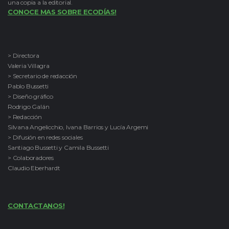
una copia a la editorial.
CONOCE MAS SOBRE ECODÍAS!
> Directora
Valeria Villagra
> Secretario de redacción
Pablo Bussetti
> Diseño gráfico
Rodrigo Galán
> Redacción
Silvana Angelicchio, Ivana Barrios y Lucía Argemi
> Difusión en redes sociales
Santiago Bussetti y Camila Bussetti
> Colaboradores
Claudio Eberhardt
CONTACTANOS!