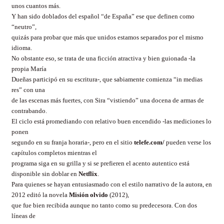
unos cuantos más.
Y han sido doblados del español “de España” ese que definen como
“neutro”,
quizás para probar que más que unidos estamos separados por el mismo
idioma.
No obstante eso, se trata de una ficción atractiva y bien guionada -la
propia María
Dueñas participó en su escritura-, que sabiamente comienza “in medias
res” con una
de las escenas más fuertes, con Sira “vistiendo” una docena de armas de
contrabando.
El ciclo está promediando con relativo buen encendido -las mediciones lo
ponen
segundo en su franja horaria-, pero en el sitio
telefe.com/
pueden verse los
capítulos completos mientras el
programa siga en su grilla y si se prefieren el acento autentico está
disponible sin doblar en
Netflix
.
Para quienes se hayan entusiasmado con el estilo narrativo de la autora, en
2012 editó la novela
Misión olvido
(2012),
que fue bien recibida aunque no tanto como su predecesora. Con dos
líneas de