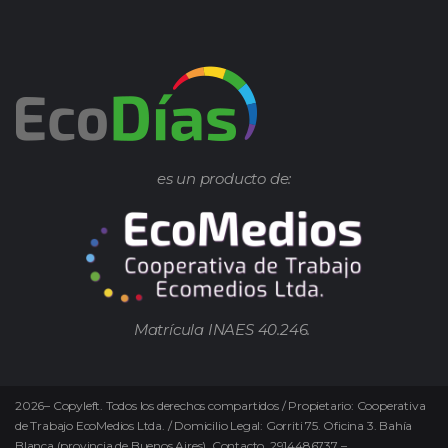
es un producto de:
Matrícula INAES 40.246.
2026
–
Copyleft.
Todos los derechos compartidos / Propietario: Cooperativa
de Trabajo EcoMedios Ltda. / Domicilio Legal: Gorriti 75. Oficina 3. Bahía
Blanca (provincia de Buenos Aires). Contacto. 2914486737 –