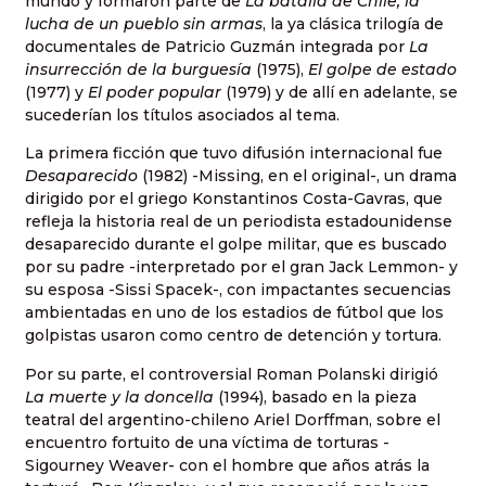
mundo y formaron parte de
La batalla de Chile, la
lucha de un pueblo sin armas
, la ya clásica trilogía de
documentales de Patricio Guzmán integrada por
La
insurrección de la burguesía
(1975),
El golpe de estado
(1977) y
El poder popular
(1979) y de allí en adelante, se
sucederían los títulos asociados al tema.
La primera ficción que tuvo difusión internacional fue
Desaparecido
(1982) -Missing, en el original-, un drama
dirigido por el griego Konstantinos Costa-Gavras, que
refleja la historia real de un periodista estadounidense
desaparecido durante el golpe militar, que es buscado
por su padre -interpretado por el gran Jack Lemmon- y
su esposa -Sissi Spacek-, con impactantes secuencias
ambientadas en uno de los estadios de fútbol que los
golpistas usaron como centro de detención y tortura.
Por su parte, el controversial Roman Polanski dirigió
La muerte y la doncella
(1994), basado en la pieza
teatral del argentino-chileno Ariel Dorffman, sobre el
encuentro fortuito de una víctima de torturas -
Sigourney Weaver- con el hombre que años atrás la