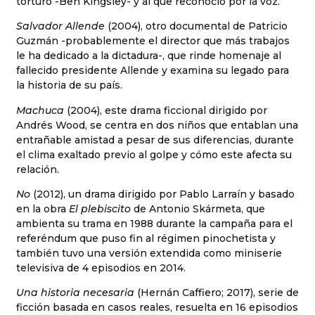
torturó -Ben Kingsley- y al que reconoció por la voz.
Salvador Allende
(2004), otro documental de Patricio
Guzmán -probablemente el director que más trabajos
le ha dedicado a la dictadura-, que rinde homenaje al
fallecido presidente Allende y examina su legado para
la historia de su país.
Machuca
(2004), este drama ficcional dirigido por
Andrés Wood, se centra en dos niños que entablan una
entrañable amistad a pesar de sus diferencias, durante
el clima exaltado previo al golpe y cómo este afecta su
relación.
No
(2012), un drama dirigido por Pablo Larraín y basado
en la obra
El plebiscito
de Antonio Skármeta, que
ambienta su trama en 1988 durante la campaña para el
referéndum que puso fin al régimen pinochetista y
también tuvo una versión extendida como miniserie
televisiva de 4 episodios en 2014.
Una historia necesaria
(Hernán Caffiero; 2017), serie de
ficción basada en casos reales, resuelta en 16 episodios