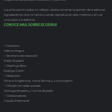
Los artículos firmados no reflejan necesariamente la opinión de la editorial.
Agradecemos citar la fuente cuando reproduzcan este material y enviar
una copia a la editorial.
CONOCE MAS SOBRE ECODÍAS!
> Directora
Valeria Villagra
> Secretario de redacción
Pablo Bussetti
> Diseño gráfico
Rodrigo Galán
> Redacción
Silvana Angelicchio, Ivana Barrios y Lucía Argemi
> Difusión en redes sociales
Santiago Bussetti y Camila Bussetti
> Colaboradores
Claudio Eberhardt