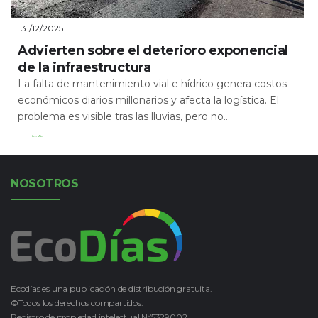
31/12/2025
Advierten sobre el deterioro exponencial
de la infraestructura
La falta de mantenimiento vial e hídrico genera costos
económicos diarios millonarios y afecta la logística. El
problema es visible tras las lluvias, pero no...
Leer Más
NOSOTROS
Ecodías es una publicación de distribución gratuita.
©Todos los derechos compartidos.
Registro de propiedad intelectual Nº5329002