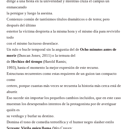
dirige a una fiesta en la universidad y mientras cruza el campus un
enmascarado
la persigue y luego la asesina.
Comienzo común de tantísimos títulos dramáticos o de terror, pero
después del último
estertor la víctima despierta a la misma hora y el mismo día para revivirlo
todo
con el mismo luctuoso desenlace.
Un rulo o bucle temporal sin la angustia del de
Ocho minutos antes de
morir
(Duncan Jones; 2011) o la ternura del
de
Hechizo del tiempo
(Harold Ramis;
1993), hasta el momento la mejor expresión de este recurso.
Estructuras recurrentes como estas requieren de un guion tan compacto
como
certero, porque cuantas más veces se recuenta la historia más cerca está de
aburrir.
Eso sucede sin importar los pequeños cambios incluidos, que en este caso
muestran los desesperados intentos de la protagonista por de averiguar
quién es
su verdugo y burlar su destino.
Domina el tono de comedia terrorífica y el humor negro slasher estilo
Scream: Vigila quien llama
(Wes Craven;