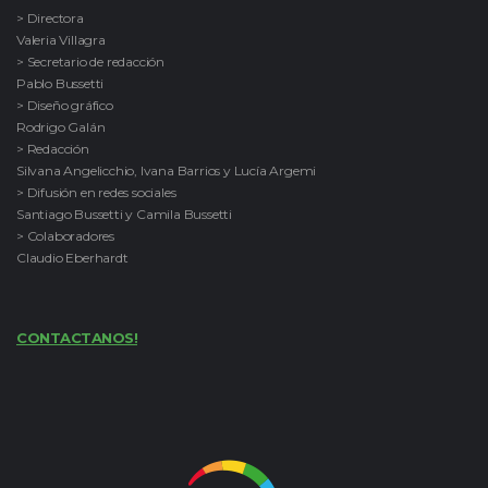
> Directora
Valeria Villagra
> Secretario de redacción
Pablo Bussetti
> Diseño gráfico
Rodrigo Galán
> Redacción
Silvana Angelicchio, Ivana Barrios y Lucía Argemi
> Difusión en redes sociales
Santiago Bussetti y Camila Bussetti
> Colaboradores
Claudio Eberhardt
CONTACTANOS!