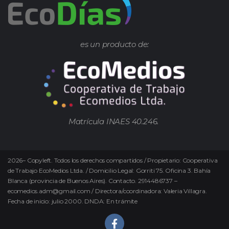
es un producto de:
Matrícula INAES 40.246.
2026
–
Copyleft.
Todos los derechos compartidos / Propietario: Cooperativa
de Trabajo EcoMedios Ltda. / Domicilio Legal: Gorriti 75. Oficina 3. Bahía
Blanca (provincia de Buenos Aires). Contacto. 2914486737 –
ecomedios.adm@gmail.com / Directora/coordinadora: Valeria Villagra.
Fecha de inicio: julio 2000. DNDA: En trámite