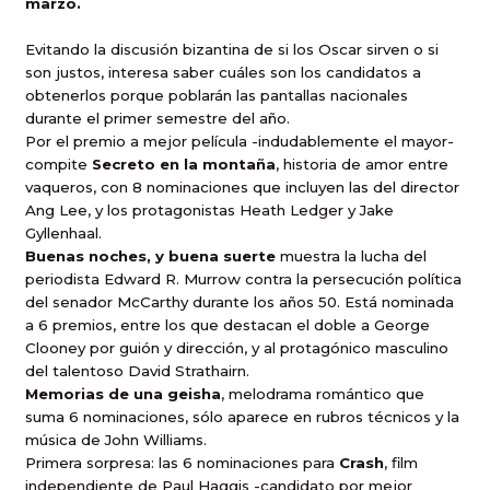
marzo.
Evitando la discusión bizantina de si los Oscar sirven o si
son justos, interesa saber cuáles son los candidatos a
obtenerlos porque poblarán las pantallas nacionales
durante el primer semestre del año.
Por el premio a mejor película -indudablemente el mayor-
compite
Secreto en la montaña
, historia de amor entre
vaqueros, con 8 nominaciones que incluyen las del director
Ang Lee, y los protagonistas Heath Ledger y Jake
Gyllenhaal.
Buenas noches, y buena suerte
muestra la lucha del
periodista Edward R. Murrow contra la persecución política
del senador McCarthy durante los años 50. Está nominada
a 6 premios, entre los que destacan el doble a George
Clooney por guión y dirección, y al protagónico masculino
del talentoso David Strathairn.
Memorias de una geisha
,
melodrama romántico que
suma 6 nominaciones, sólo aparece en rubros técnicos y la
música de John Williams.
Primera sorpresa: las 6 nominaciones para
Crash
,
film
independiente de Paul Haggis -candidato por mejor