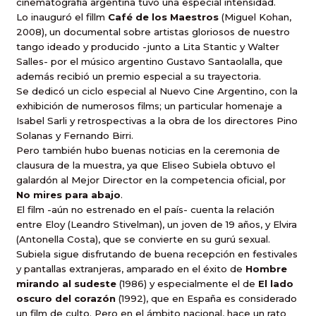
cinematografía argentina tuvo una especial intensidad.
Lo inauguró el fillm
Café de los Maestros
(Miguel Kohan,
2008), un documental sobre artistas gloriosos de nuestro
tango ideado y producido -junto a Lita Stantic y Walter
Salles- por el músico argentino Gustavo Santaolalla, que
además recibió un premio especial a su trayectoria.
Se dedicó un ciclo especial al Nuevo Cine Argentino, con la
exhibición de numerosos films; un particular homenaje a
Isabel Sarli y retrospectivas a la obra de los directores Pino
Solanas y Fernando Birri.
Pero también hubo buenas noticias en la ceremonia de
clausura de la muestra, ya que Eliseo Subiela obtuvo el
galardón al Mejor Director en la competencia oficial, por
No mires para abajo
.
El film -aún no estrenado en el país- cuenta la relación
entre Eloy (Leandro Stivelman), un joven de 19 años, y Elvira
(Antonella Costa), que se convierte en su gurú sexual.
Subiela sigue disfrutando de buena recepción en festivales
y pantallas extranjeras, amparado en el éxito de
Hombre
mirando al sudeste
(1986) y especialmente el de
El lado
oscuro del corazón
(1992), que en España es considerado
un film de culto. Pero en el ámbito nacional, hace un rato