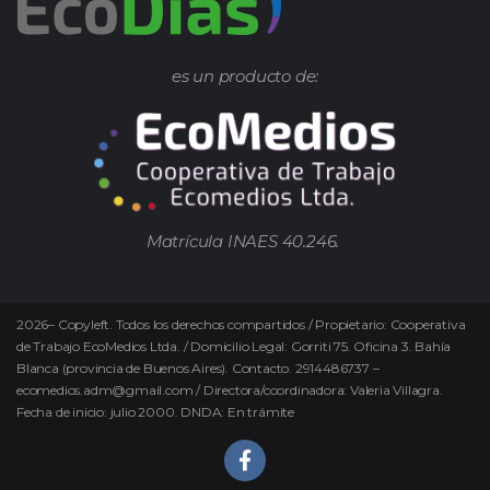
es un producto de:
Matrícula INAES 40.246.
2026
–
Copyleft.
Todos los derechos compartidos / Propietario: Cooperativa
de Trabajo EcoMedios Ltda. / Domicilio Legal: Gorriti 75. Oficina 3. Bahía
Blanca (provincia de Buenos Aires). Contacto. 2914486737 –
ecomedios.adm@gmail.com / Directora/coordinadora: Valeria Villagra.
Fecha de inicio: julio 2000. DNDA: En trámite