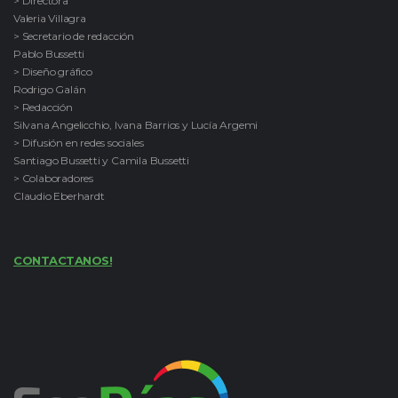
> Directora
Valeria Villagra
> Secretario de redacción
Pablo Bussetti
> Diseño gráfico
Rodrigo Galán
> Redacción
Silvana Angelicchio, Ivana Barrios y Lucía Argemi
> Difusión en redes sociales
Santiago Bussetti y Camila Bussetti
> Colaboradores
Claudio Eberhardt
CONTACTANOS!