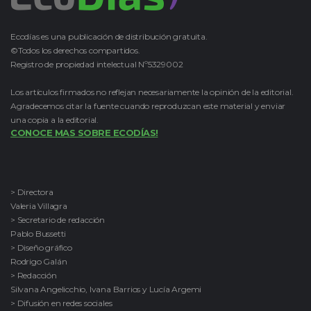
Ecodías es una publicación de distribución gratuita.
©Todos los derechos compartidos.
Registro de propiedad intelectual Nº5329002
Los artículos firmados no reflejan necesariamente la opinión de la editorial.
Agradecemos citar la fuente cuando reproduzcan este material y enviar
una copia a la editorial.
CONOCE MAS SOBRE ECODÍAS!
> Directora
Valeria Villagra
> Secretario de redacción
Pablo Bussetti
> Diseño gráfico
Rodrigo Galán
> Redacción
Silvana Angelicchio, Ivana Barrios y Lucía Argemi
> Difusión en redes sociales