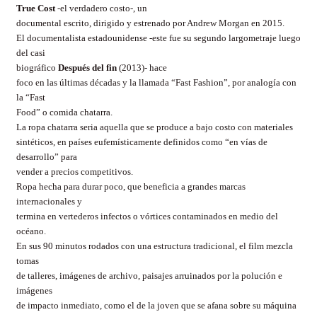
True Cost
-el verdadero costo-, un
documental escrito, dirigido y estrenado por Andrew Morgan en 2015.
El documentalista estadounidense -este fue su segundo largometraje luego
del casi
biográfico
Después del fin
(2013)- hace
foco en las últimas décadas y la llamada “Fast Fashion”, por analogía con
la “Fast
Food” o comida chatarra.
La ropa chatarra seria aquella que se produce a bajo costo con materiales
sintéticos, en países eufemísticamente definidos como “en vías de
desarrollo” para
vender a precios competitivos.
Ropa hecha para durar poco, que beneficia a grandes marcas
internacionales y
termina en vertederos infectos o vórtices contaminados en medio del
océano.
En sus 90 minutos rodados con una estructura tradicional, el film mezcla
tomas
de talleres, imágenes de archivo, paisajes arruinados por la polución e
imágenes
de impacto inmediato, como el de la joven que se afana sobre su máquina