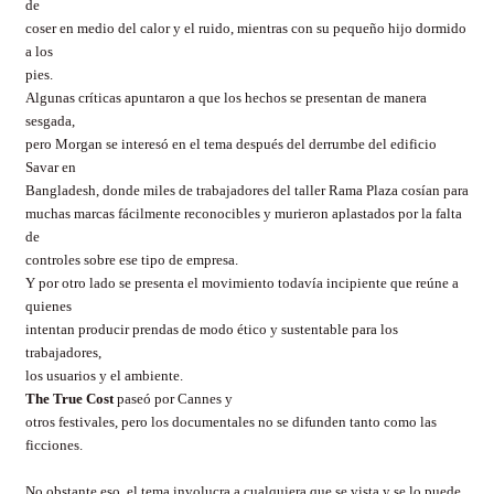
de
coser en medio del calor y el ruido, mientras con su pequeño hijo dormido
a los
pies.
Algunas críticas apuntaron a que los hechos se presentan de manera
sesgada,
pero Morgan se interesó en el tema después del derrumbe del edificio
Savar en
Bangladesh, donde miles de trabajadores del taller Rama Plaza cosían para
muchas marcas fácilmente reconocibles y murieron aplastados por la falta
de
controles sobre ese tipo de empresa.
Y por otro lado se presenta el movimiento todavía incipiente que reúne a
quienes
intentan producir prendas de modo ético y sustentable para los
trabajadores,
los usuarios y el ambiente.
The True Cost
paseó por Cannes y
otros festivales, pero los documentales no se difunden tanto como las
ficciones.
No obstante eso, el tema involucra a cualquiera que se vista y se lo puede