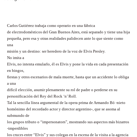
Carlos Gutiérrez trabaja como operario en una fábrica
de electrodomésticos del Gran Buenos Aires, está separado y tiene una hija
pequeña, pero esa y otras realidades palidecen ante lo que siente como
una
misión y un destino: ser heredero de la voz de Elvis Presley.
No imita a
Elvis, no intenta emularlo, él es Elvis y pone la vida en cada presentación
en bingos,
fiestas y otros escenarios de mala muerte, hasta que un accidente lo obliga
a una
difícil elección, asumir plenamente su rol de padre o perderse en su
personificación del Rey del Rock ‘n’ Roll.
Tal la sencilla línea argumental de la opera prima de Armando Bó -nieto
homónimo del recordado actor y director argentino-, que se asoma al
submundo de
los grupos tributo o “impersonators”, mostrando sus aspectos más bizarros
-imperdibles
los cruces entre “Elvis” y sus colegas en la escena de la visita a la agencia