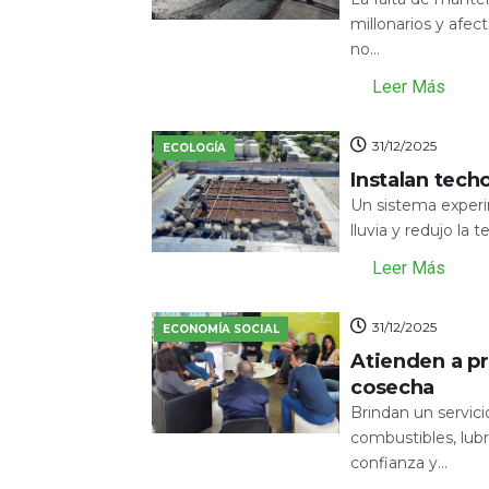
millonarios y afecta
no...
Leer Más
31/12/2025
ECOLOGÍA
Instalan tech
Un sistema experi
lluvia y redujo la 
Leer Más
31/12/2025
ECONOMÍA SOCIAL
Atienden a pr
cosecha
Brindan un servic
combustibles, lubr
confianza y...