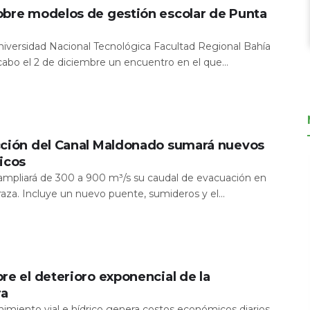
obre modelos de gestión escolar de Punta
Universidad Nacional Tecnológica Facultad Regional Bahía
 cabo el 2 de diciembre un encuentro en el que...
cción del Canal Maldonado sumará nuevos
icos
a ampliará de 300 a 900 m³/s su caudal de evacuación en
aza. Incluye un nuevo puente, sumideros y el...
re el deterioro exponencial de la
ra
nimiento vial e hídrico genera costos económicos diarios