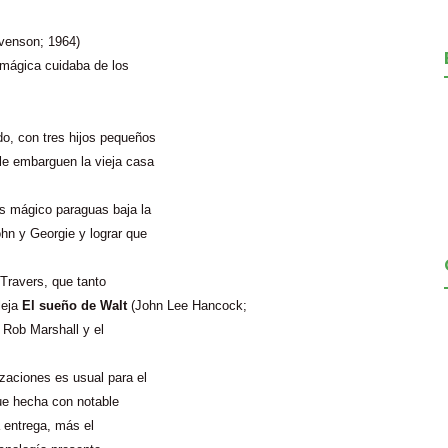
venson; 1964)
 mágica cuidaba de los
o, con tres hijos pequeños
le embarguen la vieja casa
s mágico paraguas baja la
hn y Georgie y lograr que
 Travers, que tanto
leja
El sueño de Walt
(John Lee Hancock;
l Rob Marshall y el
zaciones es usual para el
fue hecha con notable
a entrega, más el