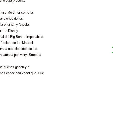
cnología presente.
 Emily Mortimer como la
pariciones de los
a original- y Angela
as de Disney-.
ial del Big Ben- e impecables
farolero de Lin-Manuel
 la atención lábil de los
ncarnada por Meryl Streep a
los buenos ganen y el
nos capacidad vocal que Julie