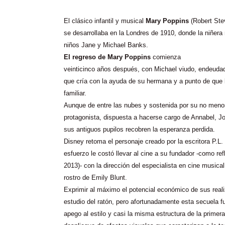
El clásico infantil y musical
Mary Poppins
(Robert Ste
se desarrollaba en la Londres de 1910, donde la niñera
niños Jane y Michael Banks.
El regreso de Mary Poppins
comienza
veinticinco años después, con Michael viudo, endeudad
que cría con la ayuda de su hermana y a punto de que 
familiar.
Aunque de entre las nubes y sostenida por su no meno
protagonista, dispuesta a hacerse cargo de Annabel, Jo
sus antiguos pupilos recobren la esperanza perdida.
Disney retoma el personaje creado por la escritora P.L.
esfuerzo le costó llevar al cine a su fundador -como ref
2013)- con la dirección del especialista en cine musica
rostro de Emily Blunt.
Exprimir al máximo el potencial económico de sus reali
estudio del ratón, pero afortunadamente esta secuela 
apego al estilo y casi la misma estructura de la primer