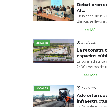
Debatieron s
Alta
En la sede de la 
Blanca, se llevó a
Leer Más
31/12/2025
LOCALES
La reconstru
espacios públ
La obra hidráulic
2400 metros de tr
Leer Más
31/12/2025
LOCALES
Advierten sob
infraestructu
La falta de mante