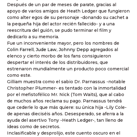
Después de un par de meses de parate, gracias al
apoyo de varios amigos de Heath Ledger que fungieron
como alter egos de su personaje -donando su cachet a
la pequeña hija del actor recién fallecido- y a una
reescritura del guión, se pudo terminar el film y
dedicarlo a su memoria.
Fue un inconveniente mayor, pero los nombres de
Colin Farrell
,
Jude Law
,
Johnny Depp
agregados al
elenco y cierto morbo de los fans consiguieron
despertar el interés de los distribuidores, que
estrenaron mundialmente un producto poco comercial
como este.
Gilliam muestra como el sabio Dr. Parnassus -notable
Christopher Plummer- es tentado con la inmortalidad
por el mefistofélico Mr. Nick (Tom Waits), que al cabo
de muchos años reclama su pago. Parnassus tendrá
que cederle lo que más quiere: su única hija -Lily Cole-
de apenas dieciséis años. Desesperado, se aferra a la
ayuda del asertivo Tony -Heath Ledger-, tan lleno de
ideas como de secretos.
Inclasificable y desprolijo, este cuento oscuro en el