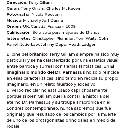
Dirección
: Terry Gilliam
Guión
: Terry Gilliam,
Charles McKeown
Fotografía
: Nicola Peccorini
Música
: Michael y Jeff Danna
Origen
: UK, Canadá, Francia – 2009
Calificación
: Sólo apta para mayores de 13 años
Intérpretes
:
Christopher Plummer
, Tom Waits,
Colin
Farrell
,
Jude Law
,
Johnny Depp
,
Heath Ledger
.
El cine del británico Terry Gilliam siempre ha sido muy
particular y se ha caracterizado por una estética visual
entre barroca y surreal con tramas fantásticas. En
El
imaginario mundo del Dr. Parnassus
no sólo reincide
en esas características, sino también
recicla su propio
imaginario, en un relato fáustico y excesivo.
El verbo reciclar no está usado caprichosamente
porque si bien Gilliam quería contar la historia del
eterno Dr. Parnassus y su troupe anacrónica en el
Londres contemporáneo, nunca sabremos que fue
original y que resultado de los cambios por la muerte
de uno de los protagonistas principales en medio del
rodaje.