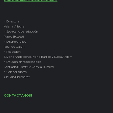
> Directora
Valeria Villagra
> Secretario de redacción
Pablo Bussetti
> Diseño gráfico
Rodrigo Galán
> Redacción
Silvana Angelicchio, Ivana Barrios y Lucía Argemi
> Difusión en redes sociales
Santiago Bussetti y Camila Bussetti
> Colaboradores
Claudio Eberhardt
CONTACTANOS!