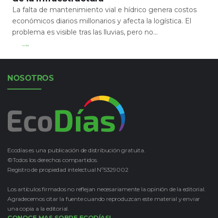
La falta de mantenimiento vial e hídrico genera costos
económicos diarios millonarios y afecta la logística. El
problema es visible tras las lluvias, pero no...
Leer Más
NOSOTROS
Ecodías es una publicación de distribución gratuita.
©Todos los derechos compartidos.
Registro de propiedad intelectual Nº5329002
Los artículos firmados no reflejan necesariamente la opinión de la editorial.
Agradecemos citar la fuente cuando reproduzcan este material y enviar
una copia a la editorial.
CONOCE MAS SOBRE ECODÍAS!