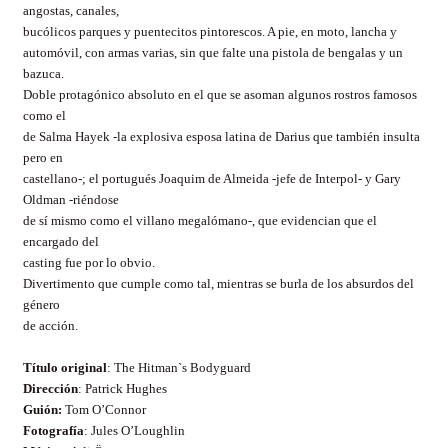
angostas, canales,
bucólicos parques y puentecitos pintorescos. A pie, en moto, lancha y
automóvil, con armas varias, sin que falte una pistola de bengalas y un
bazuca.
Doble protagónico absoluto en el que se asoman algunos rostros famosos
como el
de Salma Hayek -la explosiva esposa latina de Darius que también insulta
pero en
castellano-; el portugués Joaquim de Almeida -jefe de Interpol- y Gary
Oldman -riéndose
de sí mismo como el villano megalómano-, que evidencian que el
encargado del
casting fue por lo obvio.
Divertimento que cumple como tal, mientras se burla de los absurdos del
género
de acción.
Título original
: The Hitman`s Bodyguard
Dirección
:
Patrick Hughes
Guión:
Tom O’Connor
Fotografía
:
Jules O’Loughlin