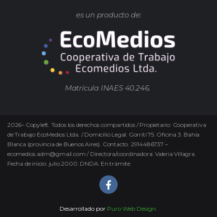
es un producto de:
Matrícula INAES 40.246.
2026
–
Copyleft.
Todos los derechos compartidos / Propietario: Cooperativa
de Trabajo EcoMedios Ltda. / Domicilio Legal: Gorriti 75. Oficina 3. Bahía
Blanca (provincia de Buenos Aires). Contacto. 2914486737 –
ecomedios.adm@gmail.com / Directora/coordinadora: Valeria Villagra.
Fecha de inicio: julio 2000. DNDA: En trámite
Desarrollado por
Puro Web Design.