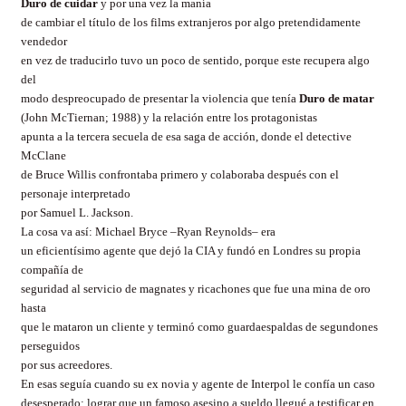
Duro de cuidar
y por una vez la manía
de cambiar el título de los films extranjeros por algo pretendidamente
vendedor
en vez de traducirlo tuvo un poco de sentido, porque este recupera algo
del
modo despreocupado de presentar la violencia que tenía
Duro de matar
(John McTiernan; 1988) y la relación entre los protagonistas
apunta a la tercera secuela de esa saga de acción, donde el detective
McClane
de Bruce Willis confrontaba primero y colaboraba después con el
personaje interpretado
por Samuel L. Jackson.
La cosa va así: Michael Bryce –
Ryan Reynolds
– era
un eficientísimo agente que dejó la CIA y fundó en Londres su propia
compañía de
seguridad al servicio de magnates y ricachones que fue una mina de oro
hasta
que le mataron un cliente y terminó como guardaespaldas de segundones
perseguidos
por sus acreedores.
En esas seguía cuando su ex novia y agente de Interpol le confía un caso
desesperado: lograr que un famoso asesino a sueldo llegué a testificar en