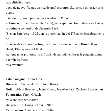
casualidades tiene
poco de nuevo. Ya que en vez de guiños a otros títulos con dinosaurios o
viajes
temporales, casi reproduce segmentos de
Volver
al Futuro
(Robert Zemeckis; 1985), en la apertura, los diálogos a cámara,
la patineta con turbo; de
Jurassic Park
(Steven Spielberg; 1993), en la presentación del T-Rex, el descubrimiento
de
las manadas y algunos otros, incluido un momento muy
Bambi
(David
Hand; 1942) cerca del final.
Aunque tales protestas no influirán demasiado en los más pequeños, que
querrán disfrutar
esta aventura.
Título original:
Dino Time
Dirección:
Yoon-suk Choi
,
John Kafka
Guión:
Adam Beechem, James Greco, Jae Woo Park, Zachary Rosemblatt
Fotografía
:
Yaron Orbach
Música
: Stephen Barton
Origen
: USA, Corea del Sur – 2012
Calificación
: Apta para todo público