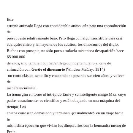
Este
estreno animado llega con considerable atraso, aún para una coproducción
de
presupuesto relativamente bajo. Pero llega con algo irresistible para casi
cualquier chico y la mayoría de los adultos: los dinosaurios del título.
Bichos con prosapia, no sólo por su todavía misteriosa desaparición hace
65.000.000
de años, sino también por haber llegado muy temprano al cine de
animación con
Gertie el dinosaurio
(Windsor McCay; 1914)
-un corto clásico, sencillo y encantador a pesar de sus cien años- y volver
de
manera recurrente.
La trama gira en torno al intrépido Ernie y su inteligente amigo Max, cuyo
padre -casualmente- es científico y está trabajando en una máquina del
tiempo. Los
chicos curiosean demasiado y terminan -¡casualmente!- en un viaje hacia
la
mismísima época en que vivían los dinosaurios con la hermanita menor de
Ernie