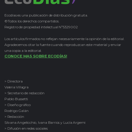
Ecodías es una publicación de distribución gratuita.
©Todos los derechos compartidos.
Registro de propiedad intelectual Nº5329002
Los artículos firmados no reflejan necesariamente la opinión de la editorial.
Agradecemos citar la fuente cuando reproduzcan este material y enviar
una copia a la editorial.
CONOCE MAS SOBRE ECODÍAS!
> Directora
Valeria Villagra
> Secretario de redacción
Pablo Bussetti
> Diseño gráfico
Rodrigo Galán
> Redacción
Silvana Angelicchio, Ivana Barrios y Lucía Argemi
> Difusión en redes sociales