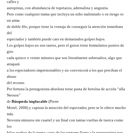
calles y
autopistas, con abundancia de topetazos, adrenalina y angustia.
Pero como cualquier trama que incluya un niño maltratado o en riesgo es
un arma
de doble filo, porque tiene la ventaja de conseguir la atención inmediata
del
espectador y también puede caer en demasiados golpes bajos.
Los golpes bajos no son tantos, pero el guion tiene formularios puntos de
giro
cada quince o veinte minutos que son literalmente sobresaltos, algo que
atrapará
a los espectadores impresionables y no convencerá a los que perciban el
abuso
del recurso.
Por fortuna la protagonista absoluta tiene pasta de heroína de acción “alla
Neeson”
de
Búsqueda implacable
(Pierre
Morel; 2008) y captura la atención del espectador, pero se le ofrece mucho
más.
Noventa minutos sin cuartel y un final con tantas vueltas de tuerca como
los
hilos sueltos de la trama -¡uno de los raptores llama a la protagonista por