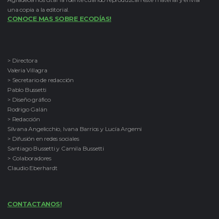
una copia a la editorial.
CONOCE MAS SOBRE ECODÍAS!
> Directora
Valeria Villagra
> Secretario de redacción
Pablo Bussetti
> Diseño gráfico
Rodrigo Galán
> Redacción
Silvana Angelicchio, Ivana Barrios y Lucía Argemi
> Difusión en redes sociales
Santiago Bussetti y Camila Bussetti
> Colaboradores
Claudio Eberhardt
CONTACTANOS!