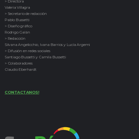
> Directora
Valeria Villagra
> Secretario de redacción
Pablo Bussetti
> Diseño gráfico
Rodrigo Galán
> Redacción
Silvana Angelicchio, Ivana Barrios y Lucía Argemi
> Difusión en redes sociales
Santiago Bussetti y Camila Bussetti
> Colaboradores
Claudio Eberhardt
CONTACTANOS!