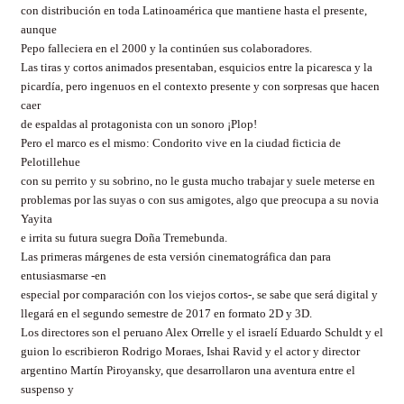
con distribución en toda Latinoamérica que mantiene hasta el presente,
aunque
Pepo falleciera en el 2000 y la continúen sus colaboradores.
Las tiras y cortos animados presentaban, esquicios entre la picaresca y la
picardía, pero ingenuos en el contexto presente y con sorpresas que hacen
caer
de espaldas al protagonista con un sonoro ¡Plop!
Pero el marco es el mismo: Condorito vive en la ciudad ficticia de
Pelotillehue
con su perrito y su sobrino, no le gusta mucho trabajar y suele meterse en
problemas por las suyas o con sus amigotes, algo que preocupa a su novia
Yayita
e irrita su futura suegra Doña Tremebunda.
Las primeras márgenes de esta versión cinematográfica dan para
entusiasmarse -en
especial por comparación con los viejos cortos-, se sabe que será digital y
llegará en el segundo semestre de 2017 en formato 2D y 3D.
Los directores son el peruano Alex Orrelle y el israelí Eduardo Schuldt y el
guion lo escribieron Rodrigo Moraes, Ishai Ravid y el actor y director
argentino Martín Piroyansky, que desarrollaron una aventura entre el
suspenso y