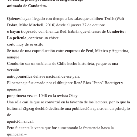
animado de Condorito.
Quienes hayan llegado con tiempo a las salas que exhiben
Trolls
(Walt
Dohrn, Mike Mitchell; 2016) desde el jueves 27 de octubre
o hayan tropezado con él en La Red, habrán que el teaser de
Condorito:
La película
, contiene un chiste
corto muy de su estilo.
Se trata de una coproducción entre empresas de Perú, México y Argentina,
aunque
Condorito sea un emblema de Chile hecho historieta, ya que es una
versión
antropomórfica del ave nacional de ese país.
El personaje fue creado por el dibujante René Ríos “Pepo” Boettiger y
apareció
por primera vez en 1948 en la revista Okey.
Una sóla carilla que se convirtió en la favorita de los lectores, por lo que la
Editorial Zigzag decidió dedicarle una publicación aparte, en un principio
de
aparición anual.
Pero fue tanta la venta que fue aumentando la frecuencia hasta la
quincenal –