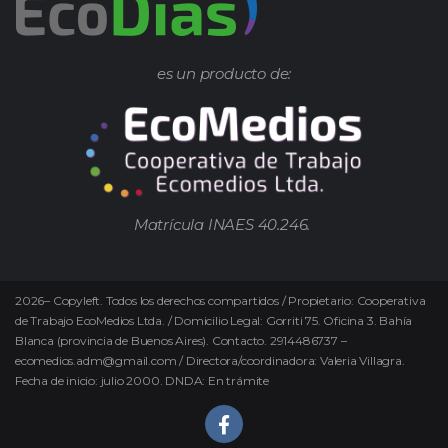
es un producto de:
Matrícula INAES 40.246.
2026
–
Copyleft.
Todos los derechos compartidos / Propietario: Cooperativa
de Trabajo EcoMedios Ltda. / Domicilio Legal: Gorriti 75. Oficina 3. Bahía
Blanca (provincia de Buenos Aires). Contacto. 2914486737 –
ecomedios.adm@gmail.com / Directora/coordinadora: Valeria Villagra.
Fecha de inicio: julio 2000. DNDA: En trámite