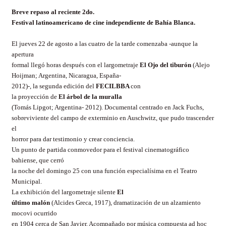
Breve repaso al reciente 2do.
Festival latinoamericano de cine independiente de Bahía Blanca.
El jueves 22 de agosto a las cuatro de la tarde comenzaba -aunque la
apertura
formal llegó horas después con el largometraje
El Ojo del tiburón
(Alejo
Hoijman; Argentina, Nicaragua, España-
2012)-, la segunda edición del
FECILBBA
con
la proyección de
El árbol de la muralla
(Tomás Lipgot; Argentina- 2012). Documental centrado en Jack Fuchs,
sobreviviente del campo de exterminio en Auschwitz, que pudo trascender
el
horror para dar testimonio y crear conciencia.
Un punto de partida conmovedor para el festival cinematográfico
bahiense, que cerró
la noche del domingo 25 con una función especialísima en el Teatro
Municipal.
La exhibición del largometraje silente
El
último malón
(Alcides Greca, 1917), dramatización de un alzamiento
mocovi ocurrido
en 1904 cerca de San Javier. Acompañado por música compuesta ad hoc