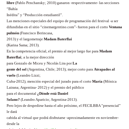
libre
(Pablo Penchansky; 2010) ganaron -respectivamente- las secciones
“Bahía
Inédita” y “Producción estudiantil”.
Las menciones especiales del equipo de programación del festival -a ser
difundidas en el sitio “cinemargentino.com”- fueron para el corto
Ventana
pulmón
(Francisco Berincasa,
2013) y el largometraje
Madam Baterflai
(Karina Sama; 2013).
En la competencia oficial, el premio al mejor largo fue para
Madam
Baterflai
; a la mejor dirección
para Gonzalo de Miceu y Nicolás Lira por
La
gente del sol
(Argentina, Chile; 2013); mejor corto para
Atrapados al
vuelo
(Leandro Lizzi;
Cuba-2012); mención especial del jurado para el corto
María
(Mónica
Lairana; Argentina- 2012) y el premio del público
para el documental
¿Dónde está Daniel
Solano?
(Leandro Aparicio; Argentina-2013).
Pero lejos de despedirse hasta el año próximo, el FECILBBA “presencial”
le dará
cabida al virtual que podrá disfrutarse -aproximadamente en noviembre-
desde la