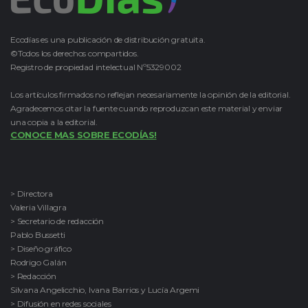
Ecodías es una publicación de distribución gratuita.
©Todos los derechos compartidos.
Registro de propiedad intelectual Nº5329002
Los artículos firmados no reflejan necesariamente la opinión de la editorial.
Agradecemos citar la fuente cuando reproduzcan este material y enviar
una copia a la editorial.
CONOCE MAS SOBRE ECODÍAS!
> Directora
Valeria Villagra
> Secretario de redacción
Pablo Bussetti
> Diseño gráfico
Rodrigo Galán
> Redacción
Silvana Angelicchio, Ivana Barrios y Lucía Argemi
> Difusión en redes sociales