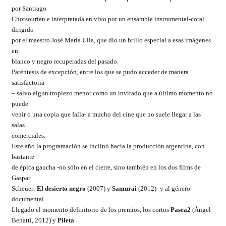
por Santiago
Chotsourian e interpretada en vivo por un ensamble instrumental-coral
dirigido
por el maestro José María Ulla, que dio un brillo especial a esas imágenes
en
blanco y negro recuperadas del pasado.
Paréntesis de excepción, entre los que se pudo acceder de manera
satisfactoria
– salvo algún tropiezo menor como un invitado que a último momento no
puede
venir o una copia que falla- a mucho del cine que no suele llegar a las
salas
comerciales.
Este año la programación se inclinó hacia la producción argentina, con
bastante
de épica gaucha -no sólo en el cierre, sino también en los dos films de
Gaspar
Scheuer:
El desierto negro
(2007) y
Samurai
(2012)- y al género
documental.
Llegado el momento definitorio de los premios, los cortos
Pasea2
(Ángel
Benatti, 2012) y
Pileta