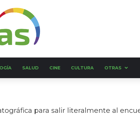
OGÍA
SALUD
CINE
CULTURA
OTRAS
ográfica para salir literalmente al enc