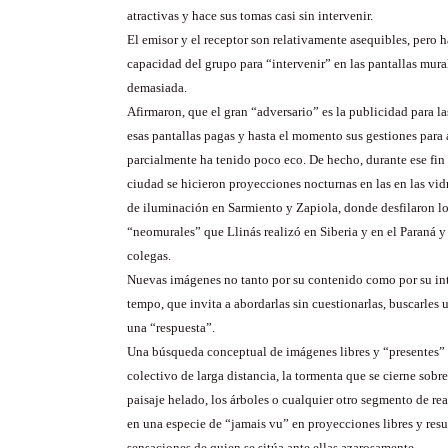
atractivas y hace sus tomas casi sin intervenir.
El emisor y el receptor son relativamente asequibles, pero 
capacidad del grupo para “intervenir” en las pantallas mura
demasiada.
Afirmaron, que el gran “adversario” es la publicidad para la
esas pantallas pagas y hasta el momento sus gestiones para
parcialmente ha tenido poco eco. De hecho, durante ese fin
ciudad se hicieron proyecciones nocturnas en las en las vid
de iluminación en Sarmiento y Zapiola, donde desfilaron lo
“neomurales” que Llinás realizó en Siberia y en el Paraná y
colegas.
Nuevas imágenes no tanto por su contenido como por su in
tempo, que invita a abordarlas sin cuestionarlas, buscarles 
una “respuesta”.
Una búsqueda conceptual de imágenes libres y “presentes” -
colectivo de larga distancia, la tormenta que se cierne sobr
paisaje helado, los árboles o cualquier otro segmento de re
en una especie de “jamais vu” en proyecciones libres y resu
sensaciones de quien se sitúa ante ellas azarosamente.