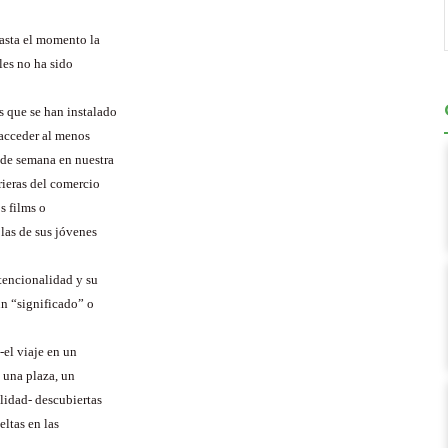
hasta el momento la
les no ha sido
s que se han instalado
 acceder al menos
 de semana en nuestra
rieras del comercio
s films o
 las de sus jóvenes
tencionalidad y su
un “significado” o
el viaje en un
e una plaza, un
alidad- descubiertas
eltas en las