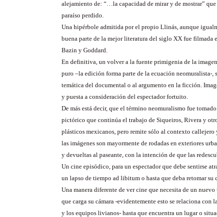
alejamiento de: “…la capacidad de mirar y de mostrar” que
paraíso perdido.
Una hipérbole admitida por el propio Llinás, aunque igual
buena parte de la mejor literatura del siglo XX fue filmada e
Bazin y Goddard.
En definitiva, un volver a la fuente primigenia de la imagen
puro –la edición forma parte de la ecuación neomuralista-, s
temática del documental o al argumento en la ficción. Image
y puesta a consideración del espectador fortuito.
De más está decir, que el término neomuralismo fue tomad
pictórico que continúa el trabajo de Siqueiros, Rivera y otro
plásticos mexicanos, pero remite sólo al contexto callejer
las imágenes son mayormente de rodadas en exteriores urban
y devueltas al paseante, con la intención de que las redescu
Un cine episódico, para un espectador que debe sentirse atr
un lapso de tiempo ad libitum o hasta que deba retomar su
Una manera diferente de ver cine que necesita de un nuevo t
que carga su cámara -evidentemente esto se relaciona con l
y los equipos livianos- hasta que encuentra un lugar o situ