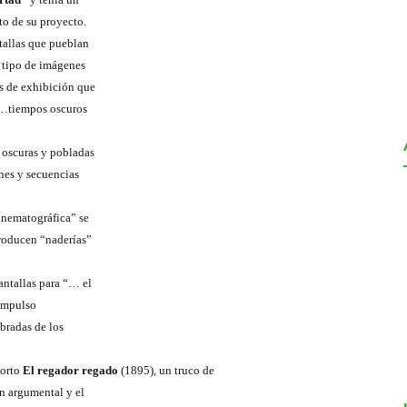
to de su proyecto.
ntallas que pueblan
 tipo de imágenes
as de exhibición que
“…tiempos oscuros
s oscuras y pobladas
nes y secuencias
inematográfica” se
producen “naderías”
ntallas para “… el
 impulso
bradas de los
corto
El regador regado
(1895), un truco de
n argumental y el