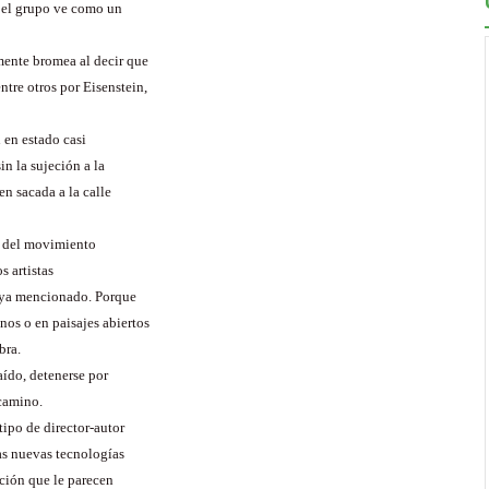
 el grupo ve como un
mente bromea al decir que
ntre otros por Eisenstein,
 en estado casi
in la sujeción a la
n sacada a la calle
o del movimiento
s artistas
o ya mencionado. Porque
os o en paisajes abiertos
bra.
aído, detenerse por
 camino.
ipo de director-autor
as nuevas tecnologías
ación que le parecen