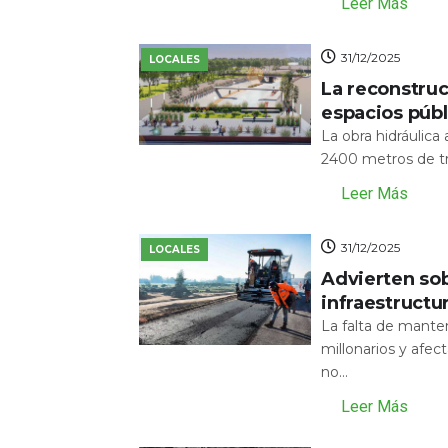
Leer Más
31/12/2025
LOCALES
La reconstru
espacios públ
La obra hidráulic
2400 metros de tr
Leer Más
31/12/2025
LOCALES
Advierten sob
infraestructu
La falta de mante
millonarios y afecta
no...
Leer Más