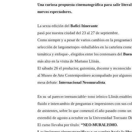
Una curiosa propuesta cinematográfica para salir litera
nuevos espectadores.
La sexta edición del
Bafici Itinerante
pasó por nuestra ciudad del 23 al 27 de septiembre.
Como siempre y a pesar de varios cambios en la programaci
selección de largometrajes -inhallables en la cartelera come
temática y enfoque-, elegidos entre los centenares del
Bueno
más alto en la visita de Mariano Llinás.
El sábado 26 el productor, guionista, docente y reconocido
al Museo de Arte Contemporáneo acompañado por algunos d
mesa debate:
Internacional Neomuralista
.
En su -al parecer irrenunciable- tono irónico Llinás estable
fluido e intercambio de preguntas e impresiones con sus co
de asistentes, sobre lo que comenzó el año pasado como un c
extendió de agosto a octubre en la Universidad Torcuato Di
El curso llevaba por título:
“NEO-MURALISMO.
Las imágenes cinematográficas y su camino hacia la lib