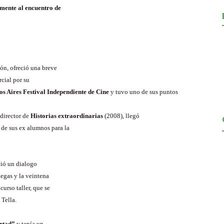
lmente al encuentro de
ón, ofreció una breve
rcial por su
s Aires Festival Independiente de Cine
y tuvo uno de sus puntos
 director de
Historias extraordinarias
(2008), llegó
e sus ex alumnos para la
ció un dialogo
legas y la veintena
urso taller, que se
 Tella.
ertad”
y tenía un