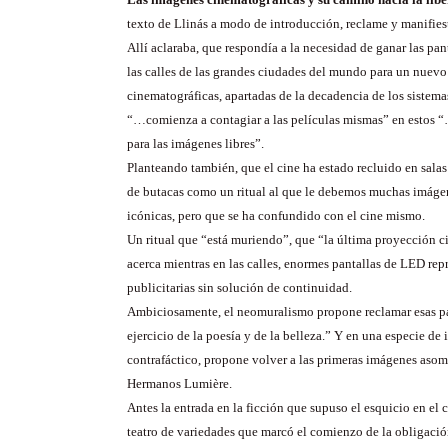
texto de Llinás a modo de introducción, reclame y manifies
Allí aclaraba, que respondía a la necesidad de ganar las pa
las calles de las grandes ciudades del mundo para un nuevo
cinematográficas, apartadas de la decadencia de los sistem
“…comienza a contagiar a las películas mismas” en estos 
para las imágenes libres”.
Planteando también, que el cine ha estado recluido en sala
de butacas como un ritual al que le debemos muchas imáge
icónicas, pero que se ha confundido con el cine mismo.
Un ritual que “está muriendo”, que “la última proyección c
acerca mientras en las calles, enormes pantallas de LED re
publicitarias sin solución de continuidad.
Ambiciosamente, el neomuralismo propone reclamar esas pa
ejercicio de la poesía y de la belleza.” Y en una especie de
contrafáctico, propone volver a las primeras imágenes asom
Hermanos Lumière.
Antes la entrada en la ficción que supuso el esquicio en el 
teatro de variedades que marcó el comienzo de la obligació