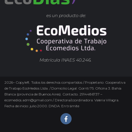
es un producto de:
Matrícula INAES 40.246.
2026
–
Copyleft.
Todos los derechos compartidos / Propietario: Cooperativa
de Trabajo EcoMedios Ltda. / Domicilio Legal: Gorriti 75. Oficina 3. Bahía
Blanca (provincia de Buenos Aires). Contacto. 2914486737 –
ecomedios.adm@gmail.com / Directora/coordinadora: Valeria Villagra.
Fecha de inicio: julio 2000. DNDA: En trámite