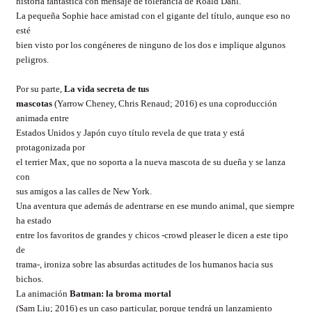
historia fantástica con mensaje de tolerancia de Roald Dahl.
La pequeña Sophie hace amistad con el gigante del título, aunque eso no
esté
bien visto por los congéneres de ninguno de los dos e implique algunos
peligros.
Por su parte,
La vida secreta de tus
mascotas
(Yarrow Cheney, Chris Renaud; 2016) es una coproducción
animada entre
Estados Unidos y Japón cuyo título revela de que trata y está
protagonizada por
el terrier Max, que no soporta a la nueva mascota de su dueña y se lanza
con
sus amigos a las calles de New York.
Una aventura que además de adentrarse en ese mundo animal, que siempre
ha estado
entre los favoritos de grandes y chicos -crowd pleaser le dicen a este tipo
de
trama-, ironiza sobre las absurdas actitudes de los humanos hacia sus
bichos.
La animación
Batman: la broma mortal
(Sam Liu; 2016) es un caso particular, porque tendrá un lanzamiento