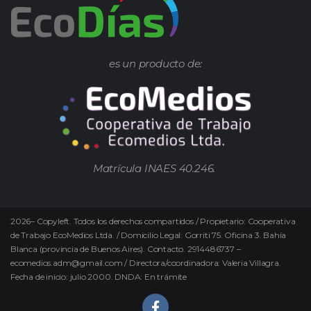
es un producto de:
Matrícula INAES 40.246.
2026
–
Copyleft.
Todos los derechos compartidos / Propietario: Cooperativa
de Trabajo EcoMedios Ltda. / Domicilio Legal: Gorriti 75. Oficina 3. Bahía
Blanca (provincia de Buenos Aires). Contacto. 2914486737 –
ecomedios.adm@gmail.com / Directora/coordinadora: Valeria Villagra.
Fecha de inicio: julio 2000. DNDA: En trámite