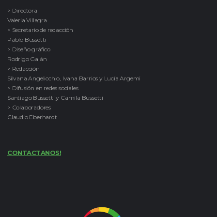
> Directora
Valeria Villagra
> Secretario de redacción
Pablo Bussetti
> Diseño gráfico
Rodrigo Galán
> Redacción
Silvana Angelicchio, Ivana Barrios y Lucía Argemi
> Difusión en redes sociales
Santiago Bussetti y Camila Bussetti
> Colaboradores
Claudio Eberhardt
CONTACTANOS!