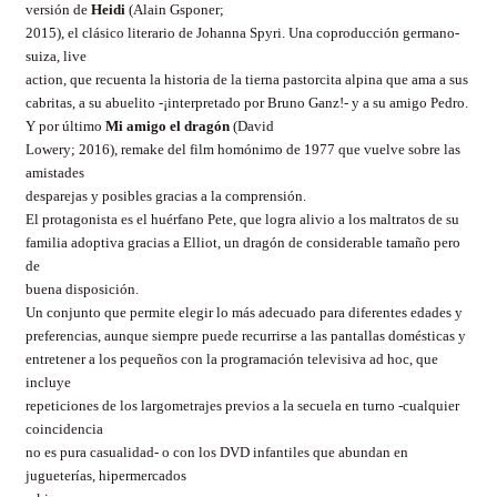
versión de
Heidi
(Alain Gsponer;
2015), el clásico literario de Johanna Spyri. Una coproducción germano-
suiza, live
action, que recuenta la historia de la tierna pastorcita alpina que ama a sus
cabritas, a su abuelito -¡interpretado por Bruno Ganz!- y a su amigo Pedro.
Y por último
Mi amigo el dragón
(David
Lowery; 2016), remake del film homónimo de 1977 que vuelve sobre las
amistades
desparejas y posibles gracias a la comprensión.
El protagonista es el huérfano Pete, que logra alivio a los maltratos de su
familia adoptiva gracias a Elliot, un dragón de considerable tamaño pero
de
buena disposición.
Un conjunto que permite elegir lo más adecuado para diferentes edades y
preferencias, aunque siempre puede recurrirse a las pantallas domésticas y
entretener a los pequeños con la programación televisiva ad hoc, que
incluye
repeticiones de los largometrajes previos a la secuela en turno -cualquier
coincidencia
no es pura casualidad- o con los DVD infantiles que abundan en
jugueterías, hipermercados