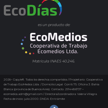
es un producto de:
Matrícula INAES 40.246.
2026
–
Copyleft.
Todos los derechos compartidos / Propietario: Cooperativa
de Trabajo EcoMedios Ltda. / Domicilio Legal: Gorriti 75. Oficina 3. Bahía
Blanca (provincia de Buenos Aires). Contacto. 2914486737 –
ecomedios.adm@gmail.com / Directora/coordinadora: Valeria Villagra.
Fecha de inicio: julio 2000. DNDA: En trámite