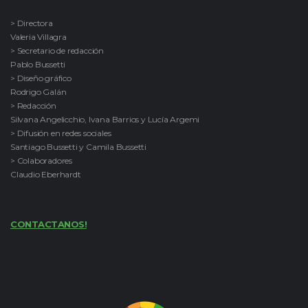
> Directora
Valeria Villagra
> Secretario de redacción
Pablo Bussetti
> Diseño gráfico
Rodrigo Galán
> Redacción
Silvana Angelicchio, Ivana Barrios y Lucía Argemi
> Difusión en redes sociales
Santiago Bussetti y Camila Bussetti
> Colaboradores
Claudio Eberhardt
CONTACTANOS!