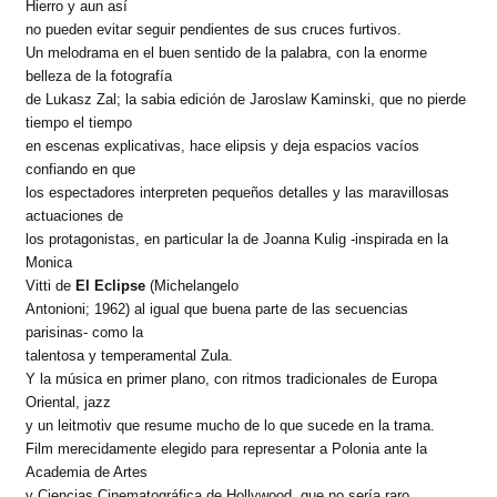
Hierro y aun así
no pueden evitar seguir pendientes de sus cruces furtivos.
Un melodrama en el buen sentido de la palabra, con la enorme
belleza de la fotografía
de Lukasz Zal; la sabia edición de Jaroslaw Kaminski, que no pierde
tiempo el tiempo
en escenas explicativas, hace elipsis y deja espacios vacíos
confiando en que
los espectadores interpreten pequeños detalles y las maravillosas
actuaciones de
los protagonistas, en particular la de Joanna Kulig -inspirada en la
Monica
Vitti de
El Eclipse
(Michelangelo
Antonioni; 1962) al igual que buena parte de las secuencias
parisinas- como la
talentosa y temperamental Zula.
Y la música en primer plano, con ritmos tradicionales de Europa
Oriental, jazz
y un leitmotiv que resume mucho de lo que sucede en la trama.
Film merecidamente elegido para representar a Polonia ante la
Academia de Artes
y Ciencias Cinematográfica de Hollywood, que no sería raro