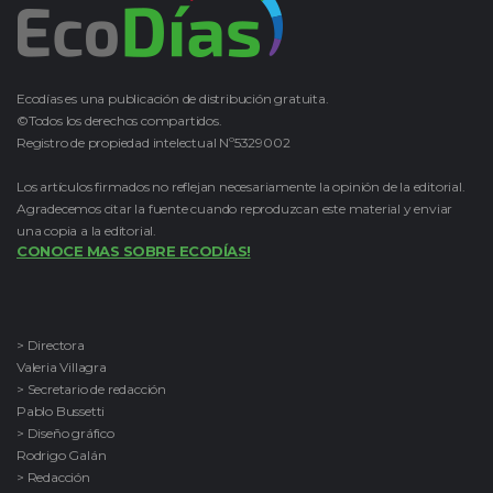
Ecodías es una publicación de distribución gratuita.
©Todos los derechos compartidos.
Registro de propiedad intelectual Nº5329002
Los artículos firmados no reflejan necesariamente la opinión de la editorial.
Agradecemos citar la fuente cuando reproduzcan este material y enviar
una copia a la editorial.
CONOCE MAS SOBRE ECODÍAS!
> Directora
Valeria Villagra
> Secretario de redacción
Pablo Bussetti
> Diseño gráfico
Rodrigo Galán
> Redacción